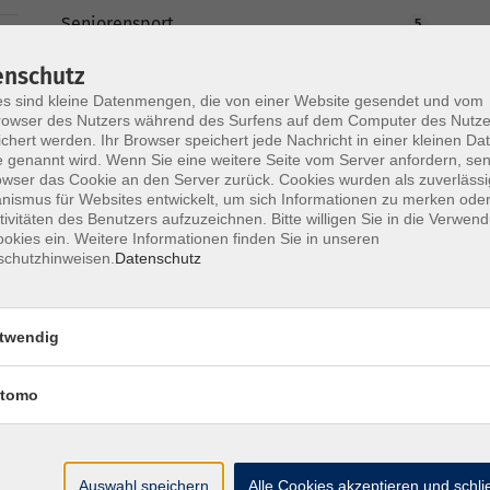
Seniorensport
5
enschutz
Outdoor
24
s sind kleine Datenmengen, die von einer Website gesendet und vom
owser des Nutzers während des Surfens auf dem Computer des Nutze
Prävention & alternative Heilmethoden
35
chert werden. Ihr Browser speichert jede Nachricht in einer kleinen Dat
 genannt wird. Wenn Sie eine weitere Seite vom Server anfordern, se
owser das Cookie an den Server zurück. Cookies wurden als zuverlässi
Fächerübergreifende Veranstaltungen
24
ismus für Websites entwickelt, um sich Informationen zu merken oder
tivitäten des Benutzers aufzuzeichnen. Bitte willigen Sie in die Verwen
okies ein. Weitere Informationen finden Sie in unseren
schutzhinweisen.
Datenschutz
twendig
tomo
Auswahl speichern
Alle Cookies akzeptieren und schl