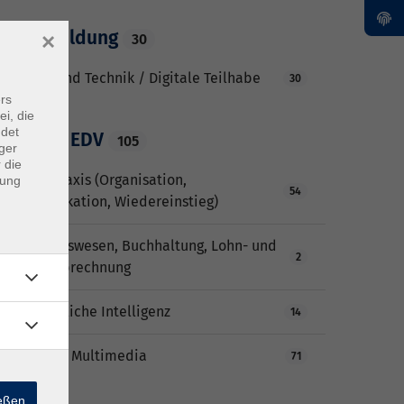
Grundbildung
×
30
Medien und Technik / Digitale Teilhabe
30
rs
ei, die
ndet
Beruf & EDV
105
ger
 die
Büro & Praxis (Organisation,
dung
54
Kommunikation, Wiedereinstieg)
Rechnungswesen, Buchhaltung, Lohn- und
2
Gehaltsabrechnung
KI - Künstliche Intelligenz
14
EDV - IT & Multimedia
71
ießen