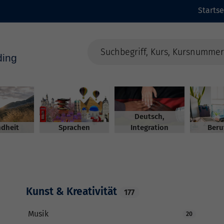
Startse
Deutsch,
dheit
Sprachen
Integration
Beru
Kunst & Kreativität
177
Musik
20