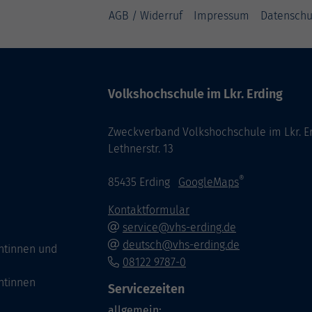
AGB / Widerruf
Impressum
Datenschu
Volkshochschule im Lkr. Erding
Zweckverband Volkshochschule im Lkr. E
Lethnerstr. 13
®
85435 Erding
GoogleMaps
Kontaktformular
service@vhs-erding.de
deutsch@vhs-erding.de
ntinnen und
08122 9787-0
ntinnen
Servicezeiten
allgemein: