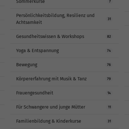
Sommerkurse
7
Persönlichkeitsbildung, Resilienz und
31
Achtsamkeit
Gesundheitswissen & Workshops
82
Yoga & Entspannung
74
Bewegung
76
Körpererfahrung mit Musik & Tanz
79
Frauengesundheit
14
Für Schwangere und junge Mütter
11
Familienbildung & Kinderkurse
31