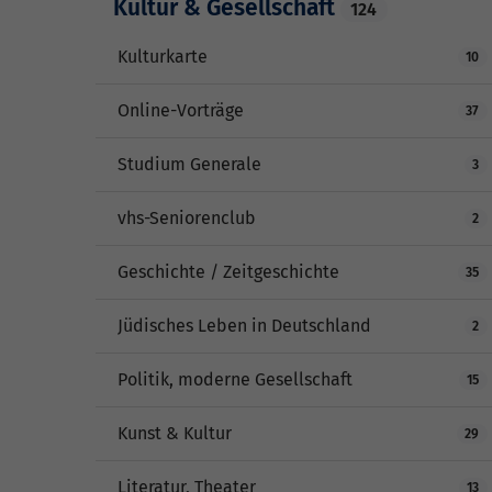
Kultur & Gesellschaft
124
Kulturkarte
10
Online-Vorträge
37
Studium Generale
3
vhs-Seniorenclub
2
Geschichte / Zeitgeschichte
35
Jüdisches Leben in Deutschland
2
Politik, moderne Gesellschaft
15
Kunst & Kultur
29
Literatur, Theater
13