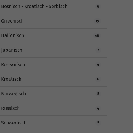
Bosnisch - Kroatisch - Serbisch
6
Griechisch
19
Italienisch
46
Japanisch
7
Koreanisch
4
Kroatisch
6
Norwegisch
5
Russisch
4
Schwedisch
5