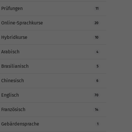
Prüfungen
11
Online-Sprachkurse
20
Hybridkurse
10
Arabisch
4
Brasilianisch
5
Chinesisch
6
Englisch
70
Französisch
14
Gebärdensprache
1