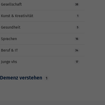
Gesellschaft
38
Kunst & Kreativität
1
Gesundheit
5
Sprachen
16
Beruf & IT
34
Junge vhs
17
Demenz verstehen
1