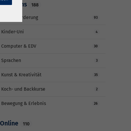
Junge vhs
188
Schülerförderung
93
Kinder-Uni
4
Computer & EDV
30
Sprachen
3
Kunst & Kreativität
35
Koch- und Backkurse
2
Bewegung & Erlebnis
26
Online
110