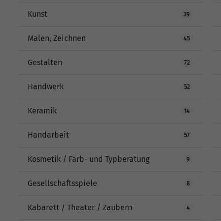
Kunst
39
Malen, Zeichnen
45
Gestalten
72
Handwerk
52
Keramik
14
Handarbeit
57
Kosmetik / Farb- und Typberatung
9
Gesellschaftsspiele
8
Kabarett / Theater / Zaubern
4