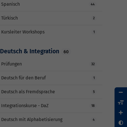
Spanisch
44
Türkisch
2
Kursleiter Workshops
1
Deutsch & Integration
60
Prüfungen
32
Deutsch für den Beruf
1
Deutsch als Fremdsprache
5
Integrationskurse - DaZ
18
Deutsch mit Alphabetisierung
4