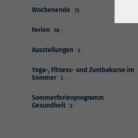
Wochenende
72
Ferien
58
Ausstellungen
2
Yoga-, Fitness- und Zumbakurse im
Sommer
2
Sommerferienprogramm
Gesundheit
2