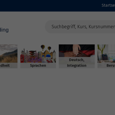
Startse
Deutsch,
dheit
Sprachen
Integration
Beru