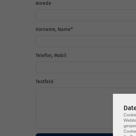
Anrede
Vorname, Name
*
Telefon, Mobil
Textfeld
Dat
Cookie
Webbr
gespei
Cookie