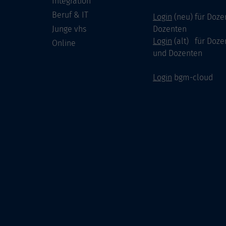
Integration
Beruf & IT
Login
(neu) für Doze
Junge vhs
Dozenten
Login
(alt) für Doze
Online
und Dozenten
Login
bgm-cloud