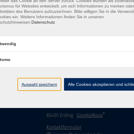
owser das Cookie an den Server zurück. Cookies wurden als zuverlässi
ismus für Websites entwickelt, um sich Informationen zu merken oder
tivitäten des Benutzers aufzuzeichnen. Bitte willigen Sie in die Verwen
okies ein. Weitere Informationen finden Sie in unseren
schutzhinweisen.
Datenschutz
AGB / Widerruf
Impressum
Datenschu
twendig
tomo
Volkshochschule im Lkr. Erding
Auswahl speichern
Alle Cookies akzeptieren und schl
Zweckverband Volkshochschule im Lkr. E
Lethnerstr. 13
®
85435 Erding
GoogleMaps
Kontaktformular