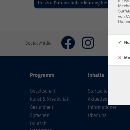
Ihr Br
Mechan
Surfak
von Co
Daten
No
Social Media
Ma
Programm
Inhalte
Gesellschaft
Startseite
Kunst & Kreativität
Aktuelles
Gesundheit
Informationen
Sprachen
Über uns
Deutsch,