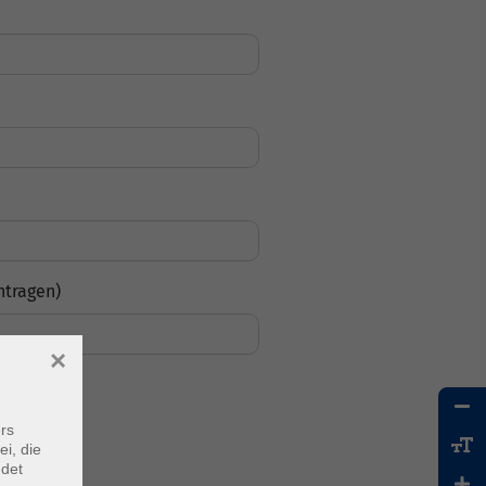
ntragen)
×
rs
ei, die
ndet