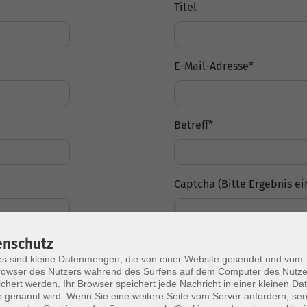
Titel
E-Mail-Adresse
*
Betreff
*
Captcha (Bitte Ergebnis ei
enschutz
s sind kleine Datenmengen, die von einer Website gesendet und vom
owser des Nutzers während des Surfens auf dem Computer des Nutze
chert werden. Ihr Browser speichert jede Nachricht in einer kleinen Dat
 genannt wird. Wenn Sie eine weitere Seite vom Server anfordern, se