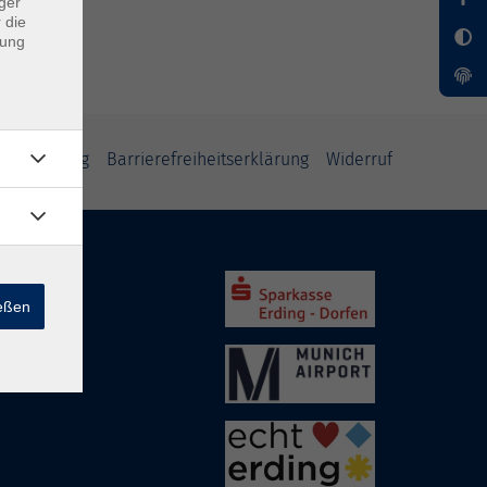
ger
 die
dung
tzerklärung
Barrierefreiheitserklärung
Widerruf
ießen
rding