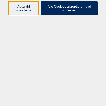
Auswahl
Alle Cookies akzeptieren und
Rechnung
(pdf)
Rechung
(doc)
speichern
schließen
Weitermeldeliste
(pdf)
Kritikbogen
Dozentinnen
& Dozenten (pdf)
SEPA-Mandat
(pdf)
Kritikbogen
Teilnehmerinnen &
Teilnehmer (pdf)
Einverständniserklärung
Freiberuflichkeit
(pdf)
AGB / Widerruf