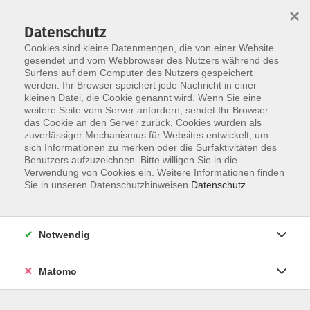
×
Datenschutz
Cookies sind kleine Datenmengen, die von einer Website
gesendet und vom Webbrowser des Nutzers während des
Surfens auf dem Computer des Nutzers gespeichert
Skip to main content
werden. Ihr Browser speichert jede Nachricht in einer
You are here:
kleinen Datei, die Cookie genannt wird. Wenn Sie eine
Informationen
weitere Seite vom Server anfordern, sendet Ihr Browser
Für unsere Dozentinnen und Dozenten
das Cookie an den Server zurück. Cookies wurden als
zuverlässiger Mechanismus für Websites entwickelt, um
sich Informationen zu merken oder die Surfaktivitäten des
Benutzers aufzuzeichnen. Bitte willigen Sie in die
Für unsere Dozentinnen und Dozenten
Verwendung von Cookies ein. Weitere Informationen finden
Sie in unseren Datenschutzhinweisen.
Datenschutz
Tel. für dringende(!) Mitteilungen: 08122 9787-555
Bei versehentlich versperrten Räumen im VHS-Haus: 0176
Notwendig
476 63576
Formulare:
Matomo
Planbogen
(pdf)
Planbogen
(docx)