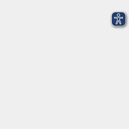
In den Schulferien nur vormittags
In den Herbst- und Weihnachtsferien geschlossen