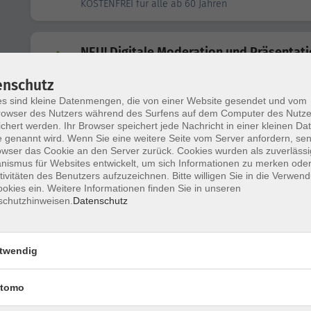
KOSTENFREI für alle ab 60 Jahren
NEU! Digitale Moderation und Präsentat
für Fortgeschrittene
enschutz
s sind kleine Datenmengen, die von einer Website gesendet und vom
owser des Nutzers während des Surfens auf dem Computer des Nutze
KI trifft PowerPoint: - Künstliche Intellig
chert werden. Ihr Browser speichert jede Nachricht in einer kleinen Dat
für Präsentationen
 genannt wird. Wenn Sie eine weitere Seite vom Server anfordern, se
owser das Cookie an den Server zurück. Cookies wurden als zuverlässi
ismus für Websites entwickelt, um sich Informationen zu merken oder
tivitäten des Benutzers aufzuzeichnen. Bitte willigen Sie in die Verwen
NEU! Photoshop Creative Cloud Grundlag
okies ein. Weitere Informationen finden Sie in unseren
Für absolute EinsteigerInnen
schutzhinweisen.
Datenschutz
In Kooperation mit der vhs Nord
twendig
KI-Bilder: Kreativ mit Künstlicher Intellig
tomo