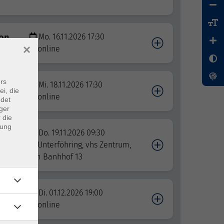
ion
Mo. 16.11.2026 17:30
×
online
rs
enz
Mi. 18.11.2026 17:30
ei, die
online
ndet
ger
 die
dung
Do. 19.11.2026 09:30
en -
Unterföhring, vhs Zentrum,
Am Banhhof 13
Di. 01.12.2026 19:00
enz
online