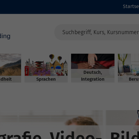
Startse
Deutsch,
dheit
Sprachen
Integration
Beru
rafie, Video-, Bild