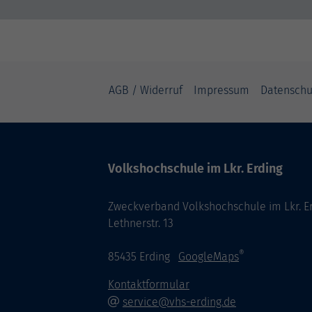
AGB / Widerruf
Impressum
Datenschu
Volkshochschule im Lkr. Erding
Zweckverband Volkshochschule im Lkr. E
Lethnerstr. 13
®
85435 Erding
GoogleMaps
Kontaktformular
service@vhs-erding.de