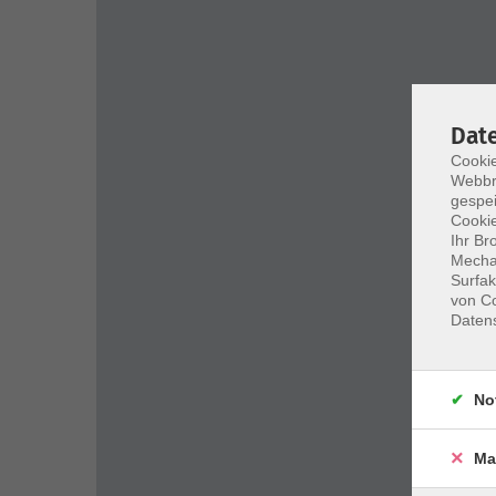
Dat
Cookie
Webbr
gespei
Cookie
Ihr Br
Mechan
Surfak
von Co
Daten
No
Ma