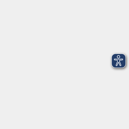
Volkshochschule im Lkr. Erding
Zweckverband Volkshochschule im Lkr. Erding
Lethnerstr. 13
®
85435 Erding
GoogleMaps
Kontaktformular
service@vhs-erding.de