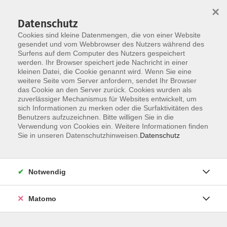
×
Datenschutz
Cookies sind kleine Datenmengen, die von einer Website
gesendet und vom Webbrowser des Nutzers während des
Surfens auf dem Computer des Nutzers gespeichert
Skip to main content
werden. Ihr Browser speichert jede Nachricht in einer
kleinen Datei, die Cookie genannt wird. Wenn Sie eine
weitere Seite vom Server anfordern, sendet Ihr Browser
das Cookie an den Server zurück. Cookies wurden als
EDV Grundlagen -
zuverlässiger Mechanismus für Websites entwickelt, um
sich Informationen zu merken oder die Surfaktivitäten des
Einsteigerkurse
Benutzers aufzuzeichnen. Bitte willigen Sie in die
Verwendung von Cookies ein. Weitere Informationen finden
Sie in unseren Datenschutzhinweisen.
Datenschutz
25 Kurse
Notwendig
zurück zu EDV - IT & Multimedia
Matomo
Info & Anmeldung: