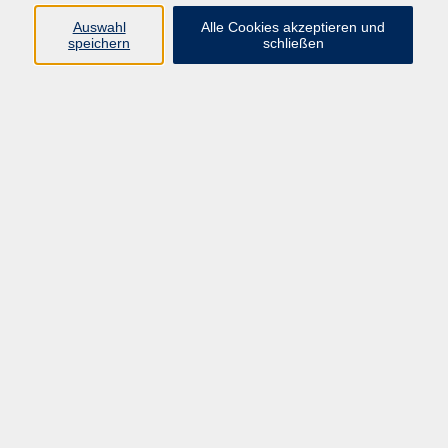
Tel.: 08122 9787-0,
E-Mail
Auswahl
Alle Cookies akzeptieren und
speichern
schließen
Ergebnisse filtern
Keine passenden Kurse gefunden.
AGB / Widerruf
Impressum
Datenschutzerklärung
Barrierefreiheitserklärung
Widerruf