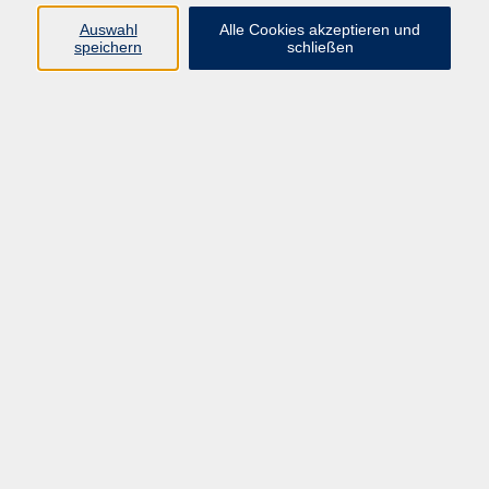
Tel.: 08122 9787-0,
E-Mail
Auswahl
Alle Cookies akzeptieren und
speichern
schließen
Ergebnisse filtern
Realschule - Englisch - Vorbereitung auf die
10. Klasse
Mi. 02.09.2026 09:00
Erding
Mittelschule - Englisch - Vorbereitung auf
die 9. Klasse
Mi. 02.09.2026 10:40
Erding