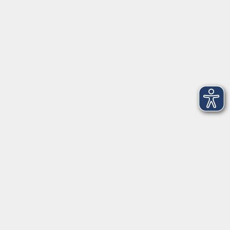
Über uns
Login
(neu) für Dozentinnen und Dozenten
Login
(alt) für Dozentinnen und Dozenten
Login
bgm-cloud