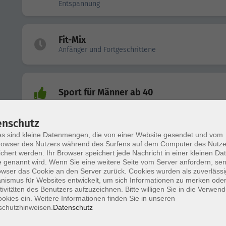
Entspannung
Fit-Mix
Anfänger und Fortgeschrittene
Sport für Männer ab 40
enschutz
s sind kleine Datenmengen, die von einer Website gesendet und vom
Neu: Schnupperstunde Piloxing SSP
owser des Nutzers während des Surfens auf dem Computer des Nutze
chert werden. Ihr Browser speichert jede Nachricht in einer kleinen Dat
 genannt wird. Wenn Sie eine weitere Seite vom Server anfordern, se
owser das Cookie an den Server zurück. Cookies wurden als zuverlässi
ismus für Websites entwickelt, um sich Informationen zu merken oder
Rücken fit & Flexi-Bar-Training
tivitäten des Benutzers aufzuzeichnen. Bitte willigen Sie in die Verwen
okies ein. Weitere Informationen finden Sie in unseren
schutzhinweisen.
Datenschutz