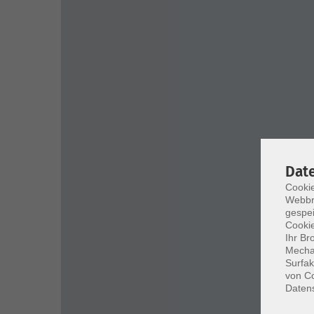
Dat
Cookie
Webbr
gespei
Cookie
Ihr Br
Mechan
Surfak
von Co
Daten