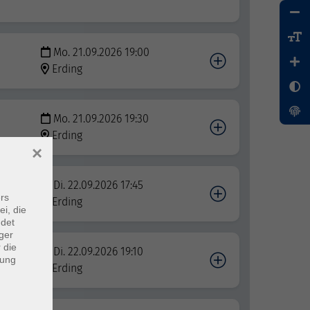
Mo. 21.09.2026 19:00
Erding
Mo. 21.09.2026 19:30
Erding
×
Di. 22.09.2026 17:45
rs
Erding
ei, die
ndet
ger
 die
Di. 22.09.2026 19:10
dung
Erding