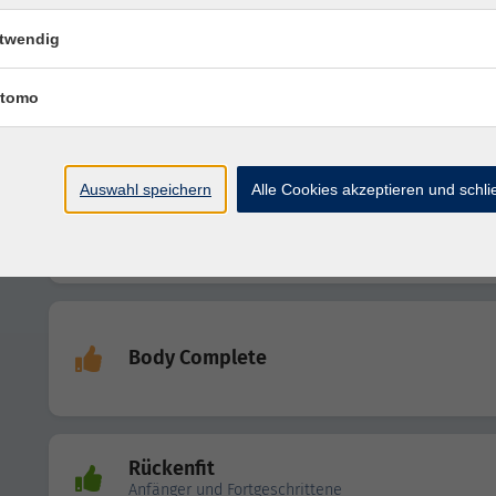
Fit-Mix
twendig
tomo
smoveyWalk
Auswahl speichern
Alle Cookies akzeptieren und schl
Fit-Mix
Body Complete
Rückenfit
Anfänger und Fortgeschrittene