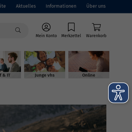
ite
Aktuelles
Informationen
Über uns
Mein Konto
Merkzettel
Warenkorb
f & IT
Junge vhs
Online