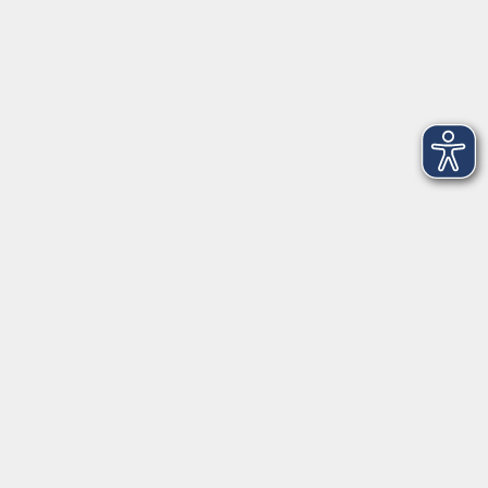
Volkshochschule im Lkr. Erding
Zweckverband Volkshochschule im Lkr. Erding
Lethnerstr. 13
®
85435 Erding
GoogleMaps
Kontaktformular
service@vhs-erding.de
deutsch@vhs-erding.de
08122 9787-0
Servicezeiten
allgemein:
Mo-Fr 09:00-12:00 Uhr
Di+Do 14:00-18:00 Uhr
In den Schulferien nur vormittags (Mittwoch
geschlossen)