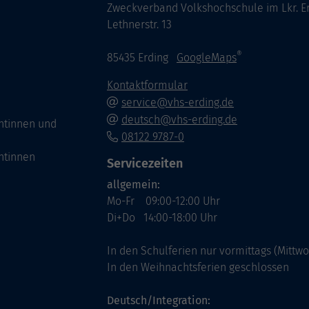
Zweckverband Volkshochschule im Lkr. E
Lethnerstr. 13
®
85435 Erding
GoogleMaps
Kontaktformular
service@vhs-erding.de
deutsch@vhs-erding.de
ntinnen und
08122 9787-0
ntinnen
Servicezeiten
allgemein:
Mo-Fr 09:00-12:00 Uhr
Di+Do 14:00-18:00 Uhr
In den Schulferien nur vormittags (Mittw
In den Weihnachtsferien geschlossen
Deutsch/Integration: