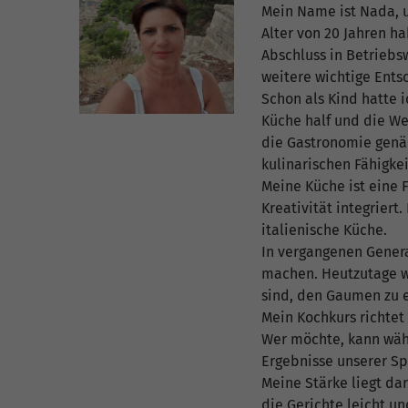
Mein Name ist Nada, u
Alter von 20 Jahren h
Abschluss in Betriebs
weitere wichtige Ents
Schon als Kind hatte 
Küche half und die We
die Gastronomie genäh
kulinarischen Fähigke
Meine Küche ist eine 
Kreativität integrier
italienische Küche.
In vergangenen Gener
machen. Heutzutage we
sind, den Gaumen zu e
Mein Kochkurs richtet
Wer möchte, kann wäh
Ergebnisse unserer Sp
Meine Stärke liegt dar
die Gerichte leicht u