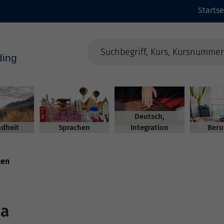
Startse
Deutsch,
dheit
Sprachen
Integration
Beru
ten
da