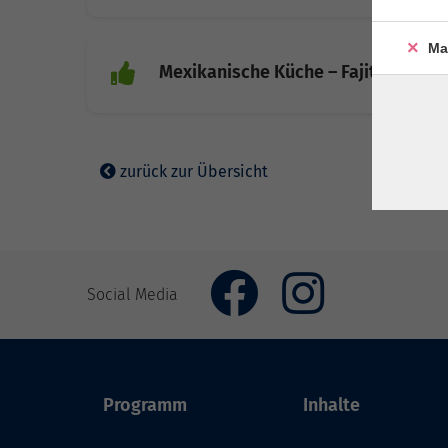
Ma
Mexikanische Küche – Fajitas, Nac
zurück zur Übersicht
Social Media
Programm
Inhalte