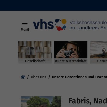
Menü
Skip to main content
Gesellschaft
Kunst & Kreativität
Gesun
You are here:
Über uns
unsere Dozentinnen und Dozen
Fabris, Na