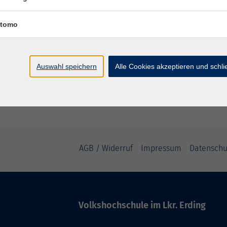
tomo
Sa. 20.
hos & Saucen
Oberdi
Auswahl speichern
Alle Cookies akzeptieren und schl
AGB / Widerruf
Impressum
Datenschu
Volkshochschule im Lkr. Erding