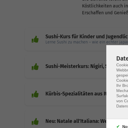
Köstlichkeiten auch in
Erschaffen und Genieß
Sushi-Kurs für Kinder und Jugendlich
Lerne Sushi zu machen – wie ein echter japa
Dat
Cookie
Sushi-Meisterkurs: Nigiri, Sashimi,
Webbr
gespei
Cookie
Ihr Br
Mechan
Kürbis-Spezialitäten aus Italien: Gn
Surfak
von Co
Daten
Neu: Natale all’Italiana: Weihnacht
No