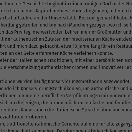
nd meine Geschichte beginnt in einem ruhigen Dorf in der Nä
abe ich ein neues Kapitel meines Lebens begonnen, indem ich
wirtschaftslehre an der Universität L. Bocconi gemacht habe.
cheidung getroffen und bin nach München gezogen, wo ich seit
ich das Privileg, die wertvollen Lehren meiner Großmutter und
lt der authentischen Zutaten der mediterranen Küche entdeck
rt und mich dazu gebracht, etwa 10 Jahre lang für ein Restau
iten an der Seite erfahrener Köche verfeinern konnte.
Feier der italienischen Traditionen, mit einer persönlichen 
t. Die Verschmelzung authentischer Aromen und innovativer Te
ationen wurden häufig Konservierungsmethoden angewendet, u
nde ich Konservierungstechniken an, um authentische und raf
rfreuen, da meine beruflichen Verpflichtungen mir nur wenig Z
 sich an diejenigen, die lernen möchten, einfache und familie
rend des Kurses auch die italienische Sprache üben und vor
ezialitäten probieren.
in, traditionelle italienische Gerichte auf eine für alle zugän
nd schmackhaft zu machen. Darüber hinaus teile ich Konservi