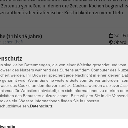
 Zeiten zu genießen, in denen die Zeit zum Kochen begrenzt is
en authentischer italienischer Köstlichkeiten zu vermitteln.
So. 04.
e (11 bis 15 Jahre)
nischer Chef!
Oberdi
enschutz
So. 04.
s sind kleine Datenmengen, die von einer Website gesendet und vom
 Maki & mehr
Oberdi
owser des Nutzers während des Surfens auf dem Computer des Nutze
chert werden. Ihr Browser speichert jede Nachricht in einer kleinen Dat
 genannt wird. Wenn Sie eine weitere Seite vom Server anfordern, se
owser das Cookie an den Server zurück. Cookies wurden als zuverlässi
So. 15.
ismus für Websites entwickelt, um sich Informationen zu merken oder
occhi, Ravioli, Lasagne & Risotto
tivitäten des Benutzers aufzuzeichnen. Bitte willigen Sie in die Verwen
Oberdi
okies ein. Weitere Informationen finden Sie in unseren
schutzhinweisen.
Datenschutz
So. 13.
smenü mit Fisch
Oberdi
twendig