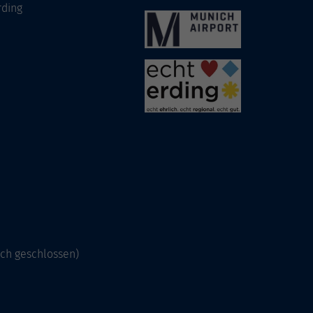
rding
och geschlossen)