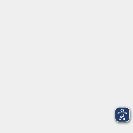
Volkshochschule im Lkr. Erding
Zweckverband Volkshochschule im Lkr. Erding
Lethnerstr. 13
®
85435 Erding
GoogleMaps
Kontaktformular
service@vhs-erding.de
deutsch@vhs-erding.de
08122 9787-0
Servicezeiten
allgemein: