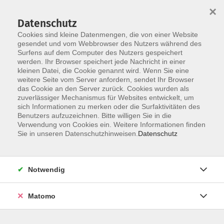
×
Datenschutz
Cookies sind kleine Datenmengen, die von einer Website
gesendet und vom Webbrowser des Nutzers während des
Surfens auf dem Computer des Nutzers gespeichert
Skip to main content
werden. Ihr Browser speichert jede Nachricht in einer
kleinen Datei, die Cookie genannt wird. Wenn Sie eine
weitere Seite vom Server anfordern, sendet Ihr Browser
das Cookie an den Server zurück. Cookies wurden als
zuverlässiger Mechanismus für Websites entwickelt, um
Kabarett / Theater / Zaubern
sich Informationen zu merken oder die Surfaktivitäten des
Benutzers aufzuzeichnen. Bitte willigen Sie in die
Verwendung von Cookies ein. Weitere Informationen finden
Sie in unseren Datenschutzhinweisen.
Datenschutz
4 Kurse
Notwendig
zurück zu Kunst & Kreativität
Matomo
Info & Anmeldung: