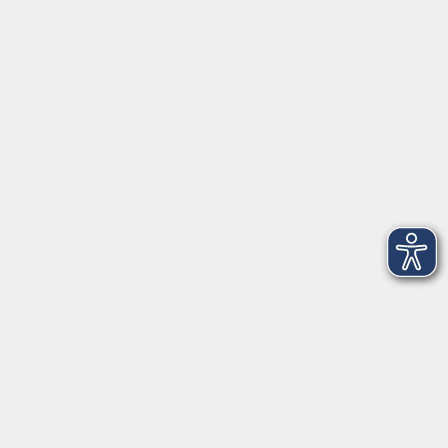
Servicezeiten
allgemein:
Mo-Fr 09:00-12:00 Uhr
Di+Do 14:00-18:00 Uhr
In den Schulferien nur vormittags (Mittwoch
geschlossen)
In den Weihnachtsferien geschlossen
Deutsch/Integration:
Mo-Do 09:00-12:00 Uhr
Mo
+
Do 14:00-18:00 Uhr
In den Schulferien nur vormittags
In den Herbst- und Weihnachtsferien geschlossen