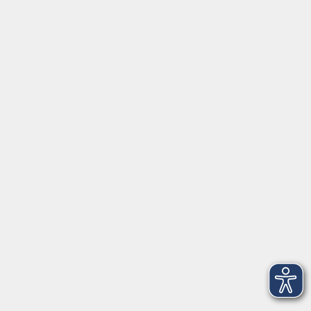
Volkshochschule im Lkr. Erding
Zweckverband Volkshochschule im Lkr. Erding
Lethnerstr. 13
®
85435 Erding
GoogleMaps