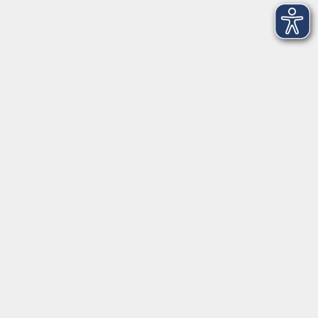
In den Weihnachtsferien geschlossen
Deutsch/Integration:
Mo-Do 09:00-12:00 Uhr
Mo
+
Do 14:00-18:00 Uhr
In den Schulferien nur vormittags
In den Herbst- und Weihnachtsferien geschlossen