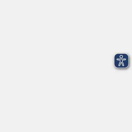
Mo-Fr 09:00-12:00 Uhr
Di+Do 14:00-18:00 Uhr
In den Schulferien nur vormittags (Mittwoch
geschlossen)
In den Weihnachtsferien geschlossen
Deutsch/Integration:
Mo-Do 09:00-12:00 Uhr
Mo
+
Do 14:00-18:00 Uhr
In den Schulferien nur vormittags
In den Herbst- und Weihnachtsferien geschlossen