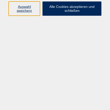
Erding
Auswahl
Alle Cookies akzeptieren und
speichern
schließen
Qigong zur Entspannung und als Ausgleich für
den Computer-Arbeitsplatz
Mi. 30.09.2026 19:30
Erding
zurück zur Übersicht
AGB / Widerruf
Impressum
Datenschutzerklärung