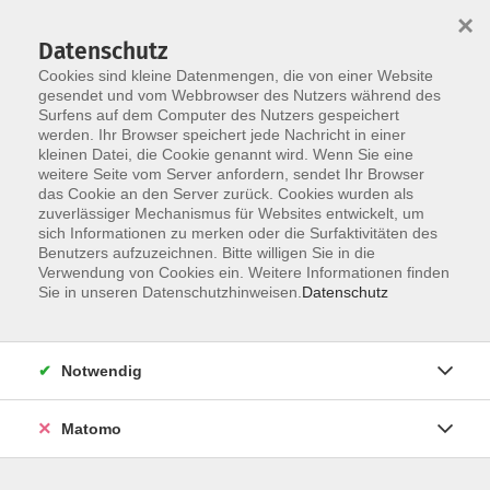
×
Datenschutz
Cookies sind kleine Datenmengen, die von einer Website
gesendet und vom Webbrowser des Nutzers während des
Surfens auf dem Computer des Nutzers gespeichert
Skip to main content
werden. Ihr Browser speichert jede Nachricht in einer
You are here:
kleinen Datei, die Cookie genannt wird. Wenn Sie eine
Über uns
unsere Dozentinnen und Dozenten
weitere Seite vom Server anfordern, sendet Ihr Browser
das Cookie an den Server zurück. Cookies wurden als
zuverlässiger Mechanismus für Websites entwickelt, um
sich Informationen zu merken oder die Surfaktivitäten des
Benutzers aufzuzeichnen. Bitte willigen Sie in die
Verwendung von Cookies ein. Weitere Informationen finden
Kliem, Sabine
Sie in unseren Datenschutzhinweisen.
Datenschutz
Notwendig
Qigong: Mit Qigong ins Gleichgewicht kommen
Matomo
Mi. 30.09.2026 18:00