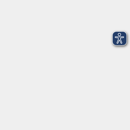
08122 9787-0
Servicezeiten
allgemein:
Mo-Fr 09:00-12:00 Uhr
Di+Do 14:00-18:00 Uhr
In den Schulferien nur vormittags (Mittwoch
geschlossen)
In den Weihnachtsferien geschlossen
Deutsch/Integration:
Mo-Do 09:00-12:00 Uhr
Mo
+
Do 14:00-18:00 Uhr
In den Schulferien nur vormittags
In den Herbst- und Weihnachtsferien geschlossen