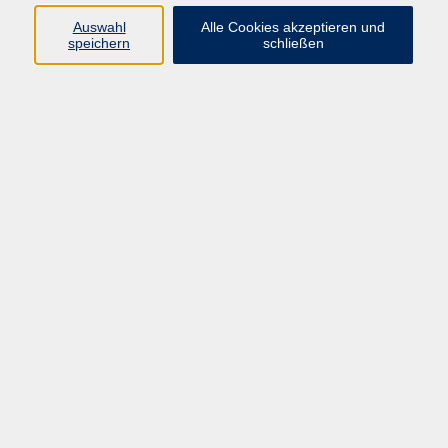
(Uni Berlin, Uni Bonn, LMU
Auswahl
Alle Cookies akzeptieren und
München).
speichern
schließen
Daneben habe ich auch 2 Bücher
über den Holocaust übersetzt, sowie
an Lehrbüchern für Japanisch
mitgearbeitet. Seit März 2022 bin ich
nunmehr in Rente, habe aber immer
noch große Lust zum Unterrichten.
Es ist mir eine
Herzensangelegenheit, Menschen
der beiden Kulturkreise zusammen
zu bringen. Die Sprache ist dafür der
erste und ein wichtiger Schritt.
Neben der Sprache gilt meine
zweite Leidenschaft der
Beschäftigung mit unserem Hund.