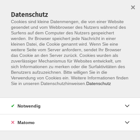
×
Datenschutz
Cookies sind kleine Datenmengen, die von einer Website
gesendet und vom Webbrowser des Nutzers während des
Surfens auf dem Computer des Nutzers gespeichert
Skip to main content
werden. Ihr Browser speichert jede Nachricht in einer
You are here:
kleinen Datei, die Cookie genannt wird. Wenn Sie eine
Über uns
unsere Dozentinnen und Dozenten
weitere Seite vom Server anfordern, sendet Ihr Browser
das Cookie an den Server zurück. Cookies wurden als
zuverlässiger Mechanismus für Websites entwickelt, um
Kasai, Dr. Yoshiharu
sich Informationen zu merken oder die Surfaktivitäten des
Benutzers aufzuzeichnen. Bitte willigen Sie in die
Ich bin in Sapporo/Japan geboren
Verwendung von Cookies ein. Weitere Informationen finden
Sie in unseren Datenschutzhinweisen.
Datenschutz
und habe an der LMU München DaF,
Germanistische Linguistik und
Japanologie studiert. An der Uni
Notwendig
Eichstätt habe ich mit einem
Sprachvergleich Deutsch/Japanisch
Matomo
promoviert. 28 Jahre lang habe ich
mit viel Freude an der Universität
als Lektor Japanisch unterrichtet