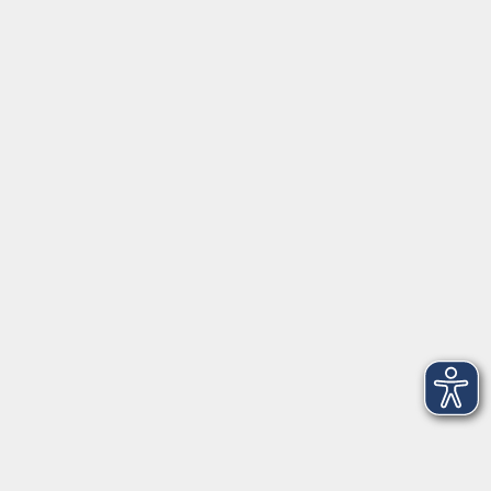
Lethnerstr. 13
®
85435 Erding
GoogleMaps
Kontaktformular
service@vhs-erding.de
deutsch@vhs-erding.de
08122 9787-0
Servicezeiten
allgemein:
Mo-Fr 09:00-12:00 Uhr
Di+Do 14:00-18:00 Uhr
In den Schulferien nur vormittags (Mittwoch
geschlossen)
In den Weihnachtsferien geschlossen
Deutsch/Integration: