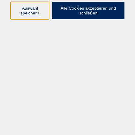
Für Kinder ab 8 Jahren
Auswahl
Alle Cookies akzeptieren und
speichern
schließen
Den passenden Ring oder ein Armkettchen selbst
herstellen - ein Traum für jedes Mädchen! Mit
leichten Fädeltechniken tolle Ringe, Anhänger und
Ketten zaubern.
Materialkosten pro Kind 10 € sind separat im Kurs zu
zahlen!
22,00 €
Gebühr
In den Warenkorb