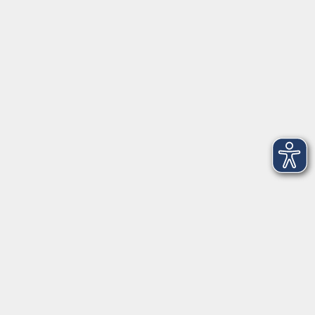
allgemein:
Mo-Fr 09:00-12:00 Uhr
Di+Do 14:00-18:00 Uhr
In den Schulferien nur vormittags (Mittwoch
geschlossen)
In den Weihnachtsferien geschlossen
Deutsch/Integration:
Mo-Do 09:00-12:00 Uhr
Mo
+
Do 14:00-18:00 Uhr
In den Schulferien nur vormittags
In den Herbst- und Weihnachtsferien geschlossen