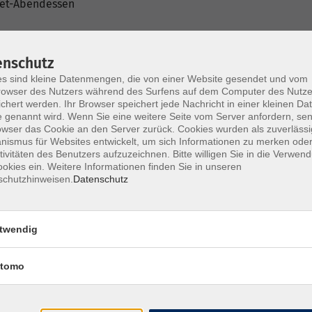
ket-Abendessen
anitärhaus
rden/Wasserskifahren
,
Aquapark
, SUP, SUP-Kajak,
enschutz
 Kooperations- und Gruppenspiele, Lagerfeuer und
s sind kleine Datenmengen, die von einer Website gesendet und vom
owser des Nutzers während des Surfens auf dem Computer des Nutze
chert werden. Ihr Browser speichert jede Nachricht in einer kleinen Dat
 genannt wird. Wenn Sie eine weitere Seite vom Server anfordern, se
owser das Cookie an den Server zurück. Cookies wurden als zuverlässi
ismus für Websites entwickelt, um sich Informationen zu merken oder
tivitäten des Benutzers aufzuzeichnen. Bitte willigen Sie in die Verwen
okies ein. Weitere Informationen finden Sie in unseren
schutzhinweisen.
Datenschutz
twendig
n Schlafsack, Isomatte und Schlafzelt ausgeliehen
tomo
 in der Info-Mail vor Campbeginn.
 sechs Übernachtungen