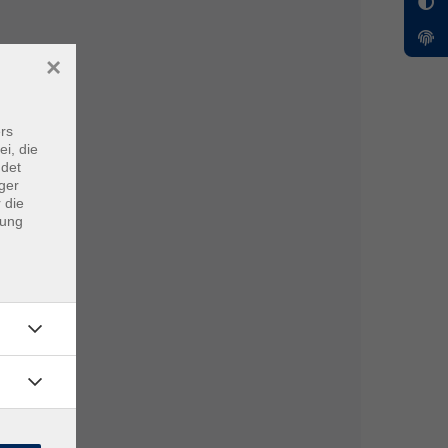
×
rs
ei, die
ndet
ger
 die
dung