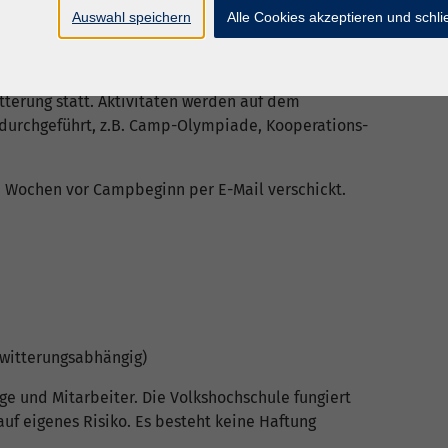
Auswahl speichern
Alle Cookies akzeptieren und schl
Absberg
terung statt. Aktivitäten werden auf dem
durchgeführt, z.B. Camp-Olympiade, Kooperations-
ei Wochen vor Campbeginn per E-Mail verschickt.
-witterungsabhängig)
uge und Mitarbeiter. Die Volkshochschule fungiert
auf eigenes Risiko. Es besteht keine Haftung