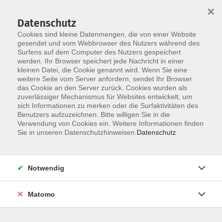
×
Datenschutz
Cookies sind kleine Datenmengen, die von einer Website
gesendet und vom Webbrowser des Nutzers während des
Surfens auf dem Computer des Nutzers gespeichert
Skip to main content
werden. Ihr Browser speichert jede Nachricht in einer
kleinen Datei, die Cookie genannt wird. Wenn Sie eine
weitere Seite vom Server anfordern, sendet Ihr Browser
das Cookie an den Server zurück. Cookies wurden als
zuverlässiger Mechanismus für Websites entwickelt, um
sich Informationen zu merken oder die Surfaktivitäten des
Benutzers aufzuzeichnen. Bitte willigen Sie in die
Verwendung von Cookies ein. Weitere Informationen finden
Sie in unseren Datenschutzhinweisen.
Datenschutz
Sie sind hier:
Vorträge
Notwendig
Therapie bei Blasenschwäche und
Matomo
Blasensenkung - was Frauen wissen sollten