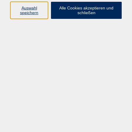
Wir freuen uns auf Ihre Teilnahme und den
Auswahl
Alle Cookies akzeptieren und
persönlichen Austausch!
speichern
schließen
Im Anschluss an alle Veranstaltungen stehen die
Referenten für Fragen zur Verfügung.
Der Eintritt ist frei.
Keine Anmeldung erforderlich!
Eintritt frei
Gebühr
Kursnummer:
261-3251
Start
Ende
Di. 08.09.2026
Di. 08.09.2026