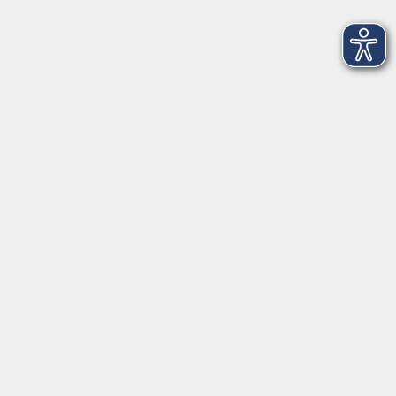
Deutsch/Integration:
Mo-Do 09:00-12:00 Uhr
Mo
+
Do 14:00-18:00 Uhr
In den Schulferien nur vormittags
In den Herbst- und Weihnachtsferien geschlossen