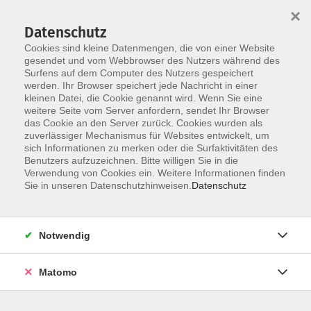
×
Datenschutz
Cookies sind kleine Datenmengen, die von einer Website
gesendet und vom Webbrowser des Nutzers während des
Surfens auf dem Computer des Nutzers gespeichert
Skip to main content
werden. Ihr Browser speichert jede Nachricht in einer
kleinen Datei, die Cookie genannt wird. Wenn Sie eine
weitere Seite vom Server anfordern, sendet Ihr Browser
das Cookie an den Server zurück. Cookies wurden als
Der Kurs konnte nicht gefunden werden.
zuverlässiger Mechanismus für Websites entwickelt, um
sich Informationen zu merken oder die Surfaktivitäten des
Benutzers aufzuzeichnen. Bitte willigen Sie in die
Verwendung von Cookies ein. Weitere Informationen finden
Sie in unseren Datenschutzhinweisen.
Datenschutz
AGB / Widerruf
Impressum
Datenschutzerklärung
Notwendig
Barrierefreiheitserklärung
Matomo
Widerruf