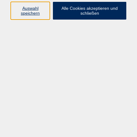
Programm
Auswahl
Alle Cookies akzeptieren und
speichern
schließen
Gesellschaft
Kunst & Kreativität
Gesundheit
Sprachen
Deutsch, Integration
Beruf & IT
Junge vhs
Online
Inhalte
Startseite
Aktuelles