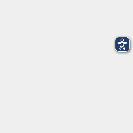
Kontaktformular
service@vhs-erding.de
deutsch@vhs-erding.de
08122 9787-0
Servicezeiten
allgemein:
Mo-Fr 09:00-12:00 Uhr
Di+Do 14:00-18:00 Uhr
In den Schulferien nur vormittags (Mittwoch
geschlossen)
In den Weihnachtsferien geschlossen
Deutsch/Integration:
Mo-Do 09:00-12:00 Uhr
Mo
+
Do 14:00-18:00 Uhr
In den Schulferien nur vormittags