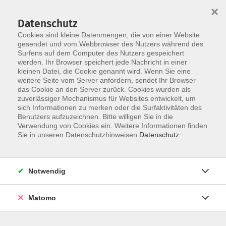
×
Datenschutz
Cookies sind kleine Datenmengen, die von einer Website
gesendet und vom Webbrowser des Nutzers während des
Surfens auf dem Computer des Nutzers gespeichert
Skip to main content
werden. Ihr Browser speichert jede Nachricht in einer
kleinen Datei, die Cookie genannt wird. Wenn Sie eine
weitere Seite vom Server anfordern, sendet Ihr Browser
das Cookie an den Server zurück. Cookies wurden als
zuverlässiger Mechanismus für Websites entwickelt, um
sich Informationen zu merken oder die Surfaktivitäten des
Benutzers aufzuzeichnen. Bitte willigen Sie in die
Verwendung von Cookies ein. Weitere Informationen finden
Sie in unseren Datenschutzhinweisen.
Datenschutz
Sie sind hier:
Deutsch & Integration
Prüfungen
Notwendig
telc Deutsch A2-B1
Matomo
Prüfung - telc Deutsch A2-B1