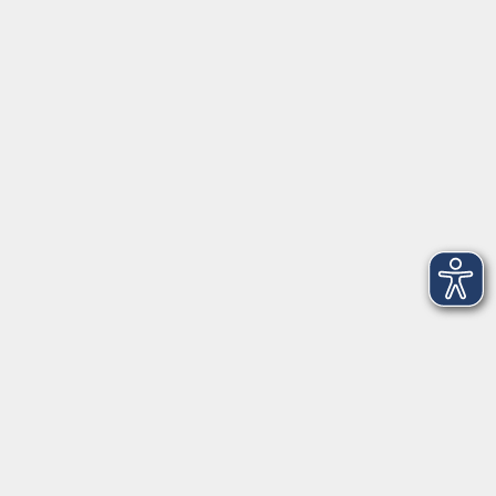
Volkshochschule im Lkr. Erding
Zweckverband Volkshochschule im Lkr. Erding
Lethnerstr. 13
®
85435 Erding
GoogleMaps
Kontaktformular
service@vhs-erding.de
deutsch@vhs-erding.de