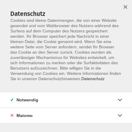
×
Datenschutz
Cookies sind kleine Datenmengen, die von einer Website
gesendet und vom Webbrowser des Nutzers während des
Surfens auf dem Computer des Nutzers gespeichert
Skip to main content
werden. Ihr Browser speichert jede Nachricht in einer
kleinen Datei, die Cookie genannt wird. Wenn Sie eine
weitere Seite vom Server anfordern, sendet Ihr Browser
das Cookie an den Server zurück. Cookies wurden als
zuverlässiger Mechanismus für Websites entwickelt, um
sich Informationen zu merken oder die Surfaktivitäten des
Benutzers aufzuzeichnen. Bitte willigen Sie in die
Verwendung von Cookies ein. Weitere Informationen finden
Sie in unseren Datenschutzhinweisen.
Datenschutz
Sie sind hier:
Deutsch & Integration
Notwendig
Deutsch mit Alphabetisierung
Matomo
Deutsch mit Alphabetisierung Spezialkurs
Kursabschnitt 2 (Modul 8)