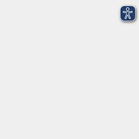
service@vhs-erding.de
deutsch@vhs-erding.de
08122 9787-0
Servicezeiten
allgemein:
Mo-Fr 09:00-12:00 Uhr
Di+Do 14:00-18:00 Uhr
In den Schulferien nur vormittags (Mittwoch
geschlossen)
In den Weihnachtsferien geschlossen
Deutsch/Integration:
Mo-Do 09:00-12:00 Uhr
Mo
+
Do 14:00-18:00 Uhr
In den Schulferien nur vormittags
In den Herbst- und Weihnachtsferien geschlossen