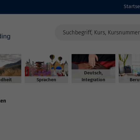
Startse
Deutsch,
dheit
Sprachen
Integration
Beru
ten