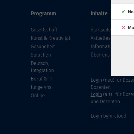
No
Programm
Inhalte
Ma
Gesellschaft
Startseite
Kunst & Kreativität
Aktuelles
Gesundheit
Informationen
Sprachen
Über uns
Deutsch,
Integration
Beruf & IT
Login
(neu) für Doze
Junge vhs
Dozenten
Login
(alt) für Doze
Online
und Dozenten
Login
bgm-cloud