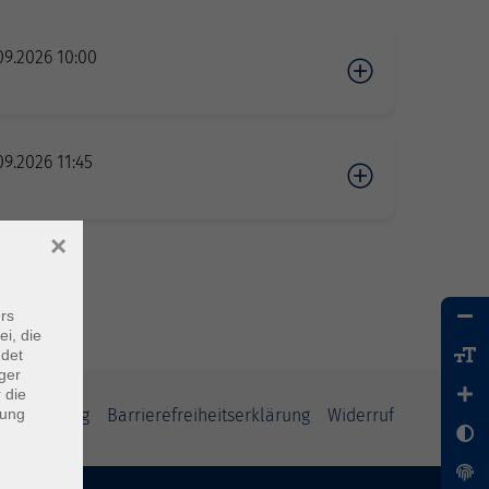
09.2026 10:00
09.2026 11:45
×
rs
ei, die
ndet
ger
 die
dung
tzerklärung
Barrierefreiheitserklärung
Widerruf