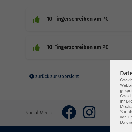
10-Fingerschreiben am PC
10-Fingerschreiben am PC
Dat
zurück zur Übersicht
Cookie
Webbr
gespei
Cookie
Ihr Br
Mechan
Surfak
Social Media
von Co
Daten