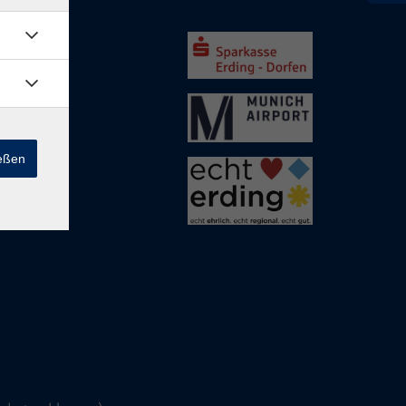
rding
ießen