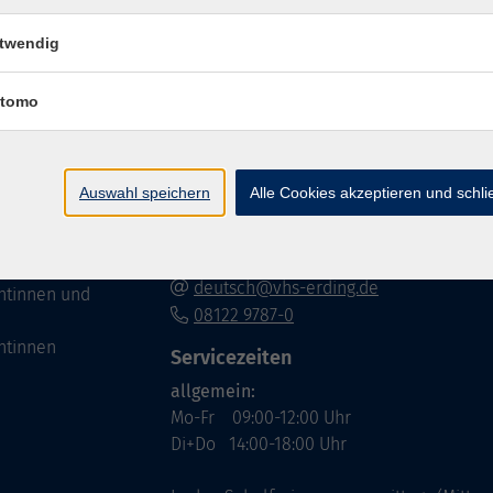
twendig
Volkshochschule im Lkr. Erding
tomo
Zweckverband Volkshochschule im Lkr. E
Lethnerstr. 13
®
85435 Erding
GoogleMaps
Auswahl speichern
Alle Cookies akzeptieren und schl
Kontaktformular
service@vhs-erding.de
deutsch@vhs-erding.de
ntinnen und
08122 9787-0
ntinnen
Servicezeiten
allgemein:
Mo-Fr 09:00-12:00 Uhr
Di+Do 14:00-18:00 Uhr