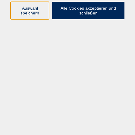
Programm
Auswahl
Alle Cookies akzeptieren und
speichern
schließen
Gesellschaft
Kunst & Kreativität
Gesundheit
Sprachen
Deutsch, Integration
Beruf & IT
Junge vhs
Online
Inhalte
Startseite
Aktuelles