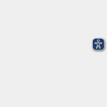
Online
Inhalte
Startseite
Aktuelles
Informationen
Über uns
Login
(neu) für Dozentinnen und Dozenten
Login
(alt) für Dozentinnen und Dozenten
Login
bgm-cloud