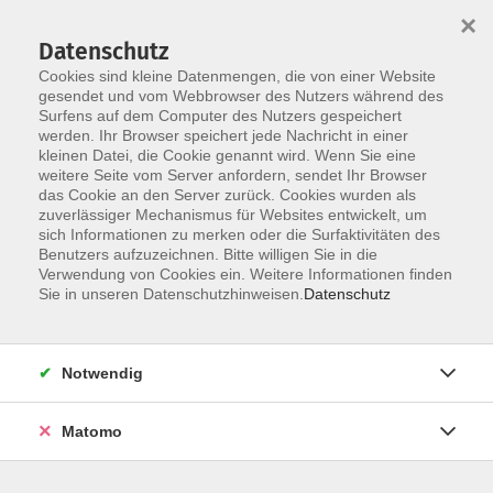
×
Datenschutz
Cookies sind kleine Datenmengen, die von einer Website
gesendet und vom Webbrowser des Nutzers während des
Surfens auf dem Computer des Nutzers gespeichert
Skip to main content
werden. Ihr Browser speichert jede Nachricht in einer
kleinen Datei, die Cookie genannt wird. Wenn Sie eine
weitere Seite vom Server anfordern, sendet Ihr Browser
das Cookie an den Server zurück. Cookies wurden als
Der Kurs konnte nicht gefunden werden.
zuverlässiger Mechanismus für Websites entwickelt, um
sich Informationen zu merken oder die Surfaktivitäten des
Benutzers aufzuzeichnen. Bitte willigen Sie in die
Verwendung von Cookies ein. Weitere Informationen finden
Sie in unseren Datenschutzhinweisen.
Datenschutz
AGB / Widerruf
Impressum
Datenschutzerklärung
Notwendig
Barrierefreiheitserklärung
Matomo
Widerruf