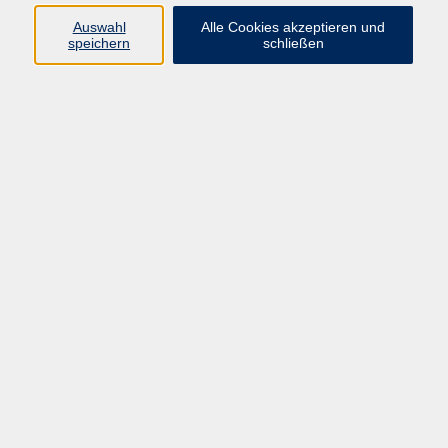
Programm
Auswahl
Alle Cookies akzeptieren und
speichern
schließen
Gesellschaft
Kunst & Kreativität
Gesundheit
Sprachen
Deutsch, Integration
Beruf & IT
Junge vhs
Online
Inhalte
Startseite
Aktuelles