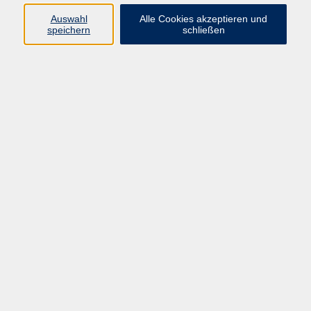
Programm
Auswahl
Alle Cookies akzeptieren und
speichern
schließen
Gesellschaft
Kunst & Kreativität
Gesundheit
Sprachen
Deutsch, Integration
Beruf & IT
Junge vhs
Online
Inhalte
Startseite
Aktuelles