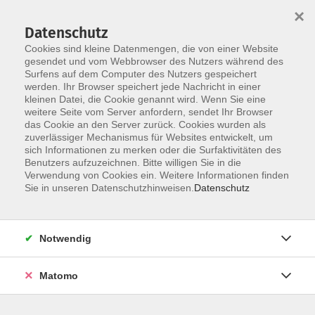
×
Datenschutz
Cookies sind kleine Datenmengen, die von einer Website
gesendet und vom Webbrowser des Nutzers während des
Surfens auf dem Computer des Nutzers gespeichert
Skip to main content
werden. Ihr Browser speichert jede Nachricht in einer
kleinen Datei, die Cookie genannt wird. Wenn Sie eine
weitere Seite vom Server anfordern, sendet Ihr Browser
das Cookie an den Server zurück. Cookies wurden als
Der Kurs konnte nicht gefunden werden.
zuverlässiger Mechanismus für Websites entwickelt, um
sich Informationen zu merken oder die Surfaktivitäten des
Benutzers aufzuzeichnen. Bitte willigen Sie in die
Verwendung von Cookies ein. Weitere Informationen finden
Sie in unseren Datenschutzhinweisen.
Datenschutz
AGB / Widerruf
Impressum
Datenschutzerklärung
Notwendig
Barrierefreiheitserklärung
Matomo
Widerruf