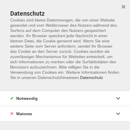
×
Datenschutz
Cookies sind kleine Datenmengen, die von einer Website
gesendet und vom Webbrowser des Nutzers während des
Surfens auf dem Computer des Nutzers gespeichert
Skip to main content
werden. Ihr Browser speichert jede Nachricht in einer
kleinen Datei, die Cookie genannt wird. Wenn Sie eine
weitere Seite vom Server anfordern, sendet Ihr Browser
das Cookie an den Server zurück. Cookies wurden als
Der Kurs konnte nicht gefunden werden.
zuverlässiger Mechanismus für Websites entwickelt, um
sich Informationen zu merken oder die Surfaktivitäten des
Benutzers aufzuzeichnen. Bitte willigen Sie in die
Verwendung von Cookies ein. Weitere Informationen finden
Sie in unseren Datenschutzhinweisen.
Datenschutz
AGB / Widerruf
Impressum
Datenschutzerklärung
Notwendig
Barrierefreiheitserklärung
Matomo
Widerruf