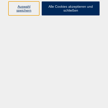
Programm
Auswahl
Alle Cookies akzeptieren und
speichern
schließen
Gesellschaft
Kunst & Kreativität
Gesundheit
Sprachen
Deutsch, Integration
Beruf & IT
Junge vhs
Online
Inhalte
Startseite
Aktuelles