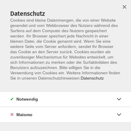
×
Datenschutz
Cookies sind kleine Datenmengen, die von einer Website
gesendet und vom Webbrowser des Nutzers während des
Surfens auf dem Computer des Nutzers gespeichert
Skip to main content
werden. Ihr Browser speichert jede Nachricht in einer
kleinen Datei, die Cookie genannt wird. Wenn Sie eine
weitere Seite vom Server anfordern, sendet Ihr Browser
das Cookie an den Server zurück. Cookies wurden als
Der Kurs konnte nicht gefunden werden.
zuverlässiger Mechanismus für Websites entwickelt, um
sich Informationen zu merken oder die Surfaktivitäten des
Benutzers aufzuzeichnen. Bitte willigen Sie in die
Verwendung von Cookies ein. Weitere Informationen finden
Sie in unseren Datenschutzhinweisen.
Datenschutz
AGB / Widerruf
Impressum
Datenschutzerklärung
Notwendig
Barrierefreiheitserklärung
Matomo
Widerruf