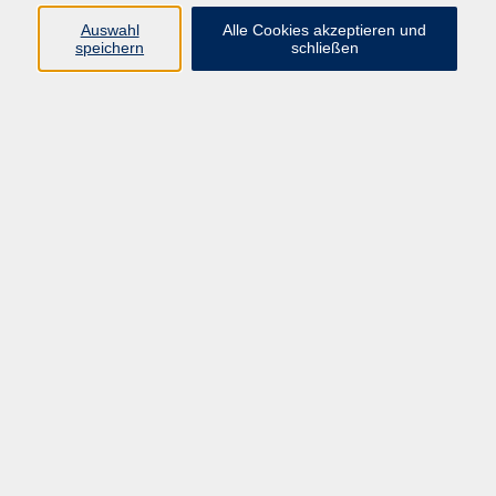
Programm
Auswahl
Alle Cookies akzeptieren und
speichern
schließen
Gesellschaft
Kunst & Kreativität
Gesundheit
Sprachen
Deutsch, Integration
Beruf & IT
Junge vhs
Online
Inhalte
Startseite
Aktuelles