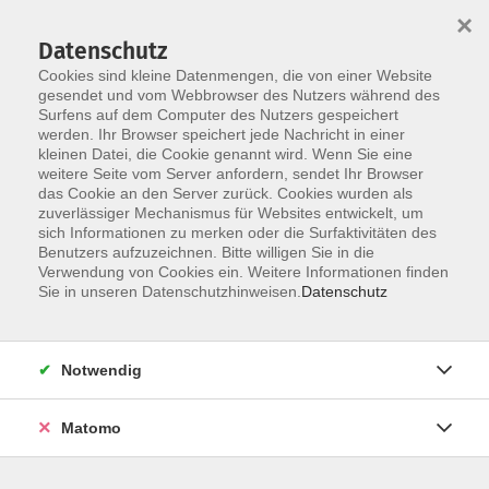
×
Datenschutz
Cookies sind kleine Datenmengen, die von einer Website
gesendet und vom Webbrowser des Nutzers während des
Surfens auf dem Computer des Nutzers gespeichert
Skip to main content
werden. Ihr Browser speichert jede Nachricht in einer
kleinen Datei, die Cookie genannt wird. Wenn Sie eine
weitere Seite vom Server anfordern, sendet Ihr Browser
das Cookie an den Server zurück. Cookies wurden als
zuverlässiger Mechanismus für Websites entwickelt, um
sich Informationen zu merken oder die Surfaktivitäten des
Benutzers aufzuzeichnen. Bitte willigen Sie in die
Verwendung von Cookies ein. Weitere Informationen finden
Sie in unseren Datenschutzhinweisen.
Datenschutz
Sie sind hier:
Gesundheit
Schnupperkurse
Notwendig
Aufbaukurs Rückbildungsgymnastik 2.0 -
Matomo
Schnupperkurs
Für alle Frauen, die nach der Rückbildung