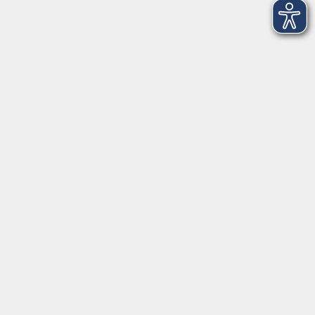
In den Weihnachtsferien geschlossen
Deutsch/Integration:
Mo-Do 09:00-12:00 Uhr
Mo
+
Do 14:00-18:00 Uhr
In den Schulferien nur vormittags
In den Herbst- und Weihnachtsferien geschlossen