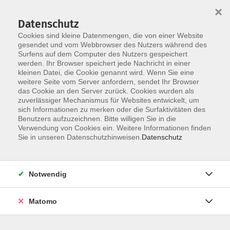
×
Datenschutz
Cookies sind kleine Datenmengen, die von einer Website
gesendet und vom Webbrowser des Nutzers während des
Surfens auf dem Computer des Nutzers gespeichert
Skip to main content
werden. Ihr Browser speichert jede Nachricht in einer
kleinen Datei, die Cookie genannt wird. Wenn Sie eine
weitere Seite vom Server anfordern, sendet Ihr Browser
das Cookie an den Server zurück. Cookies wurden als
zuverlässiger Mechanismus für Websites entwickelt, um
sich Informationen zu merken oder die Surfaktivitäten des
Benutzers aufzuzeichnen. Bitte willigen Sie in die
Verwendung von Cookies ein. Weitere Informationen finden
Sie in unseren Datenschutzhinweisen.
Datenschutz
Sie sind hier:
Gesundheit
Bewegung
Pilates
Notwendig
Sommerferien - Pilates
Matomo
Der gebürtige Düsseldorfer Joseph Hubert Pilates