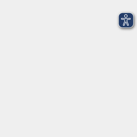
08122 9787-0
Servicezeiten
allgemein:
Mo-Fr 09:00-12:00 Uhr
Di+Do 14:00-18:00 Uhr
In den Schulferien nur vormittags (Mittwoch
geschlossen)
In den Weihnachtsferien geschlossen
Deutsch/Integration:
Mo-Do 09:00-12:00 Uhr
Mo
+
Do 14:00-18:00 Uhr
In den Schulferien nur vormittags
In den Herbst- und Weihnachtsferien geschlossen