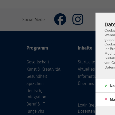
Social Media
Dat
Cookie
Webbr
gespei
Cookie
Programm
Inhalte
Ihr Br
Mechan
Surfak
Gesellschaft
Startseite
von Co
Daten
Kunst & Kreativität
Aktuelles
Gesundheit
Informationen
Sprachen
Über uns
No
Deutsch,
Integration
Ma
Beruf & IT
Login
(neu) für Doze
Junge vhs
Dozenten