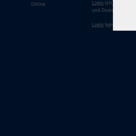
Login
(alt) für Doze
Online
und Dozenten
Login
bgm-cloud