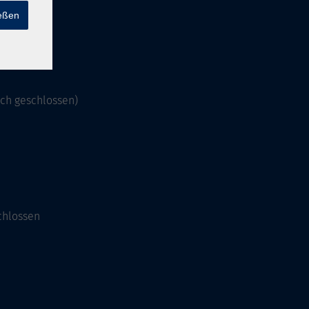
ießen
och geschlossen)
chlossen