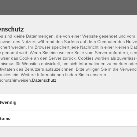
AGB / Widerruf
Impressum
Datenschu
enschutz
s sind kleine Datenmengen, die von einer Website gesendet und vom
owser des Nutzers während des Surfens auf dem Computer des Nutze
chert werden. Ihr Browser speichert jede Nachricht in einer kleinen Dat
 genannt wird. Wenn Sie eine weitere Seite vom Server anfordern, se
Volkshochschule im Lkr. Erding
owser das Cookie an den Server zurück. Cookies wurden als zuverlässi
ismus für Websites entwickelt, um sich Informationen zu merken oder
tivitäten des Benutzers aufzuzeichnen. Bitte willigen Sie in die Verwen
Zweckverband Volkshochschule im Lkr. E
okies ein. Weitere Informationen finden Sie in unseren
schutzhinweisen.
Datenschutz
Lethnerstr. 13
®
85435 Erding
GoogleMaps
twendig
Kontaktformular
service@vhs-erding.de
tomo
deutsch@vhs-erding.de
ntinnen und
08122 9787-0