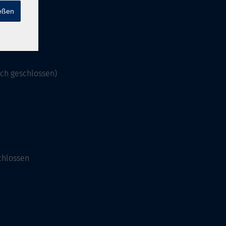
ießen
och geschlossen)
chlossen