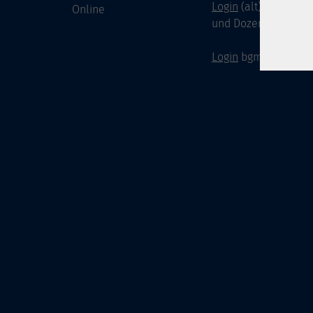
Login
(alt) für Doze
Online
und Dozenten
Login
bgm-cloud