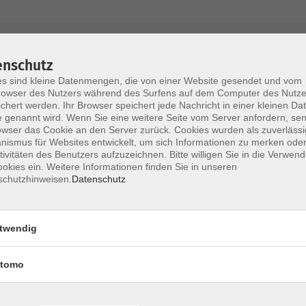
AGB / Widerruf
Impressum
Datenschu
enschutz
s sind kleine Datenmengen, die von einer Website gesendet und vom
owser des Nutzers während des Surfens auf dem Computer des Nutze
chert werden. Ihr Browser speichert jede Nachricht in einer kleinen Dat
 genannt wird. Wenn Sie eine weitere Seite vom Server anfordern, se
Volkshochschule im Lkr. Erding
owser das Cookie an den Server zurück. Cookies wurden als zuverlässi
ismus für Websites entwickelt, um sich Informationen zu merken oder
tivitäten des Benutzers aufzuzeichnen. Bitte willigen Sie in die Verwen
Zweckverband Volkshochschule im Lkr. E
okies ein. Weitere Informationen finden Sie in unseren
schutzhinweisen.
Datenschutz
Lethnerstr. 13
®
85435 Erding
GoogleMaps
twendig
Kontaktformular
service@vhs-erding.de
tomo
deutsch@vhs-erding.de
ntinnen und
08122 9787-0