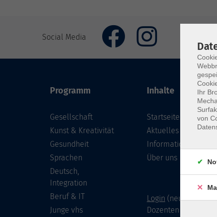
Social Media
Dat
Cookie
Webbr
gespei
Cookie
Programm
Inhalte
Ihr Br
Mechan
Surfak
Gesellschaft
Startseite
von Co
Daten
Kunst & Kreativität
Aktuelles
Gesundheit
Informationen
Sprachen
Über uns
No
Deutsch,
Integration
Ma
Beruf & IT
Login
(neu) für Doze
Junge vhs
Dozenten