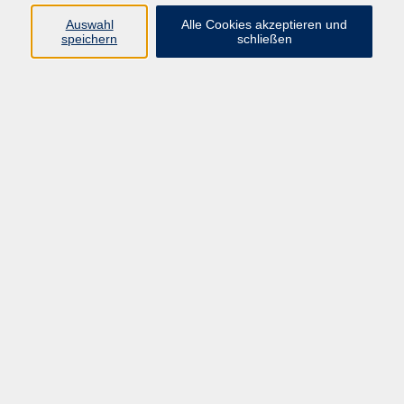
Programm
Auswahl
Alle Cookies akzeptieren und
speichern
schließen
Gesellschaft
Kunst & Kreativität
Gesundheit
Sprachen
Deutsch, Integration
Beruf & IT
Junge vhs
Online
Inhalte
Startseite
Aktuelles