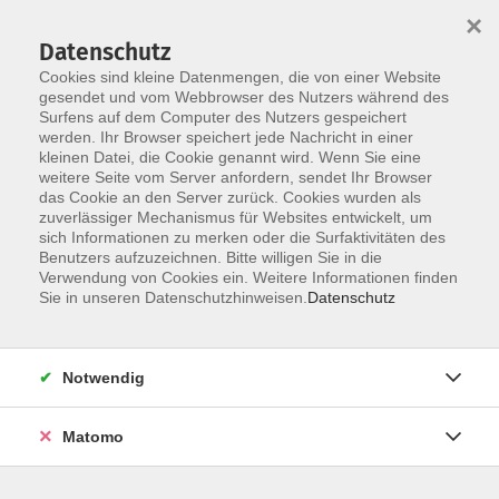
×
Datenschutz
Cookies sind kleine Datenmengen, die von einer Website
gesendet und vom Webbrowser des Nutzers während des
Surfens auf dem Computer des Nutzers gespeichert
Skip to main content
werden. Ihr Browser speichert jede Nachricht in einer
kleinen Datei, die Cookie genannt wird. Wenn Sie eine
weitere Seite vom Server anfordern, sendet Ihr Browser
das Cookie an den Server zurück. Cookies wurden als
Der Kurs konnte nicht gefunden werden.
zuverlässiger Mechanismus für Websites entwickelt, um
sich Informationen zu merken oder die Surfaktivitäten des
Benutzers aufzuzeichnen. Bitte willigen Sie in die
Verwendung von Cookies ein. Weitere Informationen finden
Sie in unseren Datenschutzhinweisen.
Datenschutz
AGB / Widerruf
Impressum
Datenschutzerklärung
Notwendig
Barrierefreiheitserklärung
Matomo
Widerruf