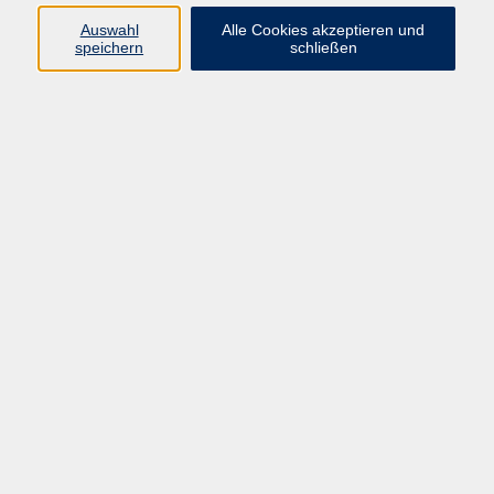
Programm
Auswahl
Alle Cookies akzeptieren und
speichern
schließen
Gesellschaft
Kunst & Kreativität
Gesundheit
Sprachen
Deutsch, Integration
Beruf & IT
Junge vhs
Online
Inhalte
Startseite
Aktuelles