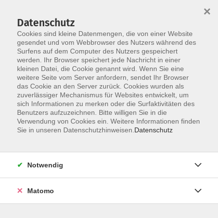
×
Datenschutz
Cookies sind kleine Datenmengen, die von einer Website
gesendet und vom Webbrowser des Nutzers während des
Surfens auf dem Computer des Nutzers gespeichert
Skip to main content
werden. Ihr Browser speichert jede Nachricht in einer
kleinen Datei, die Cookie genannt wird. Wenn Sie eine
weitere Seite vom Server anfordern, sendet Ihr Browser
das Cookie an den Server zurück. Cookies wurden als
Der Kurs konnte nicht gefunden werden.
zuverlässiger Mechanismus für Websites entwickelt, um
sich Informationen zu merken oder die Surfaktivitäten des
Benutzers aufzuzeichnen. Bitte willigen Sie in die
Verwendung von Cookies ein. Weitere Informationen finden
Sie in unseren Datenschutzhinweisen.
Datenschutz
AGB / Widerruf
Impressum
Datenschutzerklärung
Notwendig
Barrierefreiheitserklärung
Matomo
Widerruf