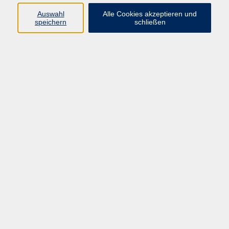
9787-2303, -0
Auswahl
Alle Cookies akzeptieren und
speichern
schließen
Julia Marschall
Schülerförderung, Studium Generale,
Ernährung, Natur
Ergebnisse filtern
Testung Lese-/ Rechtschreibschwäche
Termin 1
Mo. 05.10.2026 14:30
Erding
Testung Lese-/ Rechtschreibschwäche