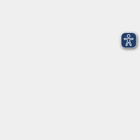
Zweckverband Volkshochschule im Lkr. Erding
Lethnerstr. 13
®
85435 Erding
GoogleMaps
Kontaktformular
service@vhs-erding.de
deutsch@vhs-erding.de
08122 9787-0
Servicezeiten
allgemein:
Mo-Fr 09:00-12:00 Uhr
Di+Do 14:00-18:00 Uhr
In den Schulferien nur vormittags (Mittwoch
geschlossen)
In den Weihnachtsferien geschlossen