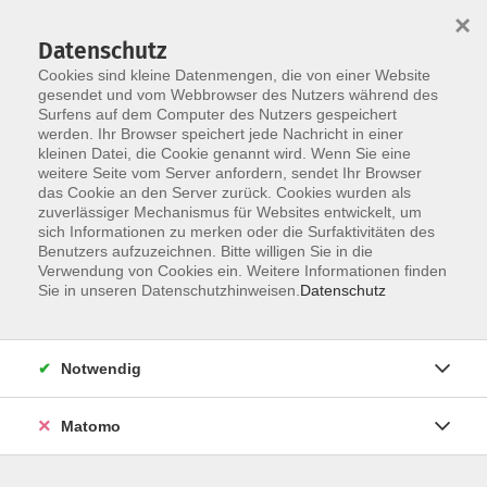
×
Datenschutz
Cookies sind kleine Datenmengen, die von einer Website
gesendet und vom Webbrowser des Nutzers während des
Surfens auf dem Computer des Nutzers gespeichert
Skip to main content
werden. Ihr Browser speichert jede Nachricht in einer
kleinen Datei, die Cookie genannt wird. Wenn Sie eine
weitere Seite vom Server anfordern, sendet Ihr Browser
das Cookie an den Server zurück. Cookies wurden als
zuverlässiger Mechanismus für Websites entwickelt, um
Sonstiges
sich Informationen zu merken oder die Surfaktivitäten des
Benutzers aufzuzeichnen. Bitte willigen Sie in die
Verwendung von Cookies ein. Weitere Informationen finden
Sie in unseren Datenschutzhinweisen.
Datenschutz
19 Kurse
Notwendig
zurück zu Schülerförderung
Matomo
Kontakt:
schueler@vhs-erding.de
, Tel. 08122