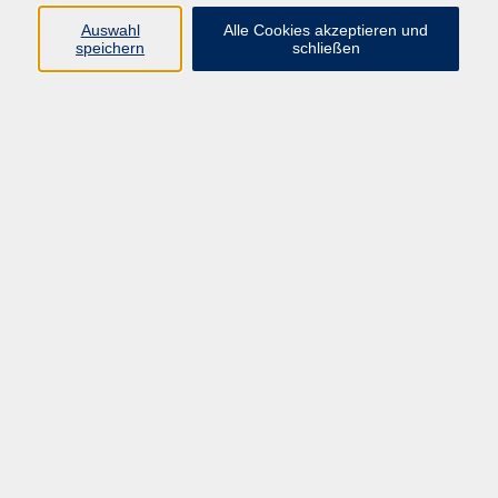
Programm
Auswahl
Alle Cookies akzeptieren und
speichern
schließen
Gesellschaft
Kunst & Kreativität
Gesundheit
Sprachen
Deutsch, Integration
Beruf & IT
Junge vhs
Online
Inhalte
Startseite
Aktuelles