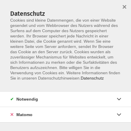
×
Datenschutz
Cookies sind kleine Datenmengen, die von einer Website
gesendet und vom Webbrowser des Nutzers während des
Surfens auf dem Computer des Nutzers gespeichert
Skip to main content
werden. Ihr Browser speichert jede Nachricht in einer
kleinen Datei, die Cookie genannt wird. Wenn Sie eine
weitere Seite vom Server anfordern, sendet Ihr Browser
das Cookie an den Server zurück. Cookies wurden als
Der Kurs konnte nicht gefunden werden.
zuverlässiger Mechanismus für Websites entwickelt, um
sich Informationen zu merken oder die Surfaktivitäten des
Benutzers aufzuzeichnen. Bitte willigen Sie in die
Verwendung von Cookies ein. Weitere Informationen finden
Sie in unseren Datenschutzhinweisen.
Datenschutz
AGB / Widerruf
Impressum
Datenschutzerklärung
Notwendig
Barrierefreiheitserklärung
Matomo
Widerruf