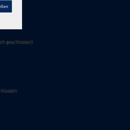
ießen
och geschlossen)
chlossen