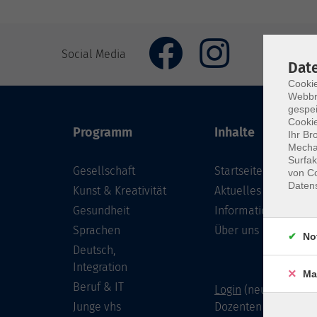
Social Media
Dat
Cookie
Webbr
gespei
Cookie
Programm
Inhalte
Ihr Br
Mechan
Surfak
Gesellschaft
Startseite
von Co
Daten
Kunst & Kreativität
Aktuelles
Gesundheit
Informationen
Sprachen
Über uns
No
Deutsch,
Integration
Ma
Beruf & IT
Login
(neu) für Doze
Junge vhs
Dozenten