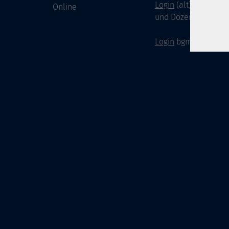
Login
(alt) für Doze
Online
und Dozenten
Login
bgm-cloud