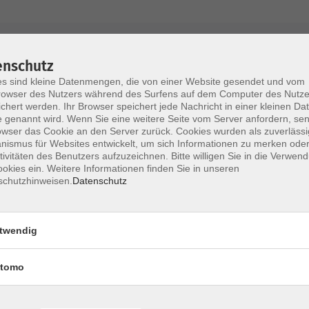
AGB / Widerruf
Impressum
Datenschu
enschutz
s sind kleine Datenmengen, die von einer Website gesendet und vom
owser des Nutzers während des Surfens auf dem Computer des Nutze
chert werden. Ihr Browser speichert jede Nachricht in einer kleinen Dat
 genannt wird. Wenn Sie eine weitere Seite vom Server anfordern, se
Volkshochschule im Lkr. Erding
owser das Cookie an den Server zurück. Cookies wurden als zuverlässi
ismus für Websites entwickelt, um sich Informationen zu merken oder
tivitäten des Benutzers aufzuzeichnen. Bitte willigen Sie in die Verwen
Zweckverband Volkshochschule im Lkr. E
okies ein. Weitere Informationen finden Sie in unseren
schutzhinweisen.
Datenschutz
Lethnerstr. 13
®
85435 Erding
GoogleMaps
twendig
Kontaktformular
service@vhs-erding.de
tomo
deutsch@vhs-erding.de
ntinnen und
08122 9787-0