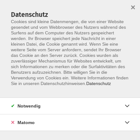
×
Datenschutz
Cookies sind kleine Datenmengen, die von einer Website
gesendet und vom Webbrowser des Nutzers während des
Surfens auf dem Computer des Nutzers gespeichert
Skip to main content
werden. Ihr Browser speichert jede Nachricht in einer
kleinen Datei, die Cookie genannt wird. Wenn Sie eine
weitere Seite vom Server anfordern, sendet Ihr Browser
das Cookie an den Server zurück. Cookies wurden als
Der Kurs konnte nicht gefunden werden.
zuverlässiger Mechanismus für Websites entwickelt, um
sich Informationen zu merken oder die Surfaktivitäten des
Benutzers aufzuzeichnen. Bitte willigen Sie in die
Verwendung von Cookies ein. Weitere Informationen finden
Sie in unseren Datenschutzhinweisen.
Datenschutz
AGB / Widerruf
Impressum
Datenschutzerklärung
Notwendig
Barrierefreiheitserklärung
Matomo
Widerruf