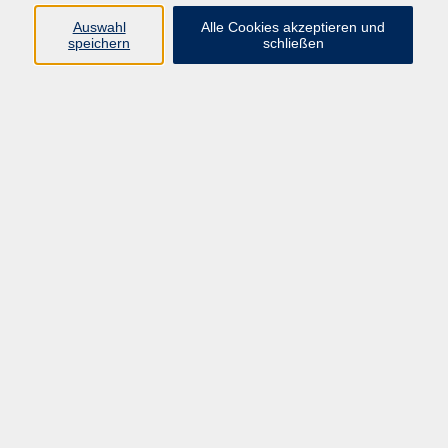
Programm
Auswahl
Alle Cookies akzeptieren und
speichern
schließen
Gesellschaft
Kunst & Kreativität
Gesundheit
Sprachen
Deutsch, Integration
Beruf & IT
Junge vhs
Online
Inhalte
Startseite
Aktuelles