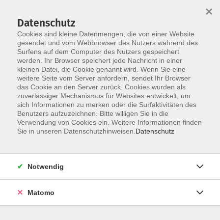
×
Datenschutz
Cookies sind kleine Datenmengen, die von einer Website
gesendet und vom Webbrowser des Nutzers während des
Surfens auf dem Computer des Nutzers gespeichert
Skip to main content
werden. Ihr Browser speichert jede Nachricht in einer
kleinen Datei, die Cookie genannt wird. Wenn Sie eine
weitere Seite vom Server anfordern, sendet Ihr Browser
das Cookie an den Server zurück. Cookies wurden als
Der Kurs konnte nicht gefunden werden.
zuverlässiger Mechanismus für Websites entwickelt, um
sich Informationen zu merken oder die Surfaktivitäten des
Benutzers aufzuzeichnen. Bitte willigen Sie in die
Verwendung von Cookies ein. Weitere Informationen finden
Sie in unseren Datenschutzhinweisen.
Datenschutz
AGB / Widerruf
Impressum
Datenschutzerklärung
Notwendig
Barrierefreiheitserklärung
Matomo
Widerruf