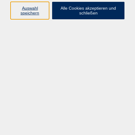
Programm
Auswahl
Alle Cookies akzeptieren und
speichern
schließen
Gesellschaft
Kunst & Kreativität
Gesundheit
Sprachen
Deutsch, Integration
Beruf & IT
Junge vhs
Online
Inhalte
Startseite
Aktuelles