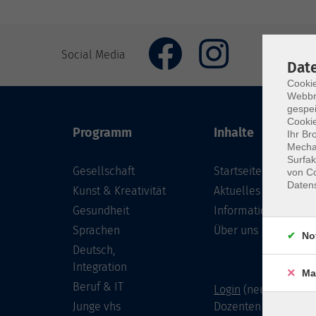
Social Media
Dat
Cookie
Webbr
gespei
Cookie
Programm
Inhalte
Ihr Br
Mechan
Surfak
Gesellschaft
Startseite
von Co
Daten
Kunst & Kreativität
Aktuelles
Gesundheit
Informationen
Sprachen
Über uns
No
Deutsch,
Integration
Ma
Beruf & IT
Login
(neu) für Doze
Junge vhs
Dozenten