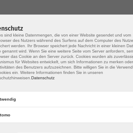
AGB / Widerruf
Impressum
Datenschu
enschutz
s sind kleine Datenmengen, die von einer Website gesendet und vom
owser des Nutzers während des Surfens auf dem Computer des Nutze
chert werden. Ihr Browser speichert jede Nachricht in einer kleinen Dat
 genannt wird. Wenn Sie eine weitere Seite vom Server anfordern, se
Volkshochschule im Lkr. Erding
owser das Cookie an den Server zurück. Cookies wurden als zuverlässi
ismus für Websites entwickelt, um sich Informationen zu merken oder
tivitäten des Benutzers aufzuzeichnen. Bitte willigen Sie in die Verwen
Zweckverband Volkshochschule im Lkr. E
okies ein. Weitere Informationen finden Sie in unseren
schutzhinweisen.
Datenschutz
Lethnerstr. 13
®
85435 Erding
GoogleMaps
twendig
Kontaktformular
service@vhs-erding.de
tomo
deutsch@vhs-erding.de
ntinnen und
08122 9787-0