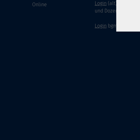
Login
(alt) für Doze
Online
und Dozenten
Login
bgm-cloud