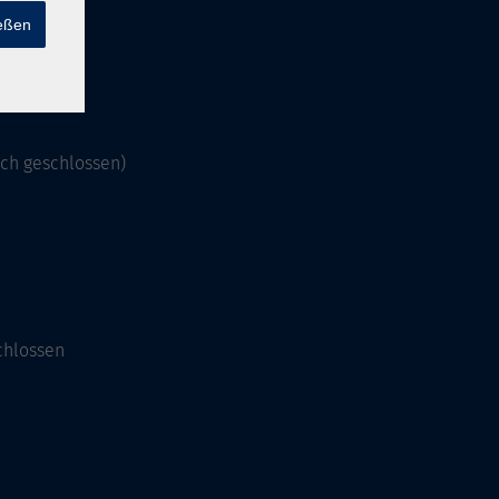
ießen
och geschlossen)
chlossen