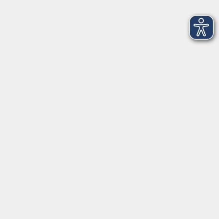
Mo-Fr 09:00-12:00 Uhr
Di+Do 14:00-18:00 Uhr
In den Schulferien nur vormittags (Mittwoch
geschlossen)
In den Weihnachtsferien geschlossen
Deutsch/Integration:
Mo-Do 09:00-12:00 Uhr
Mo
+
Do 14:00-18:00 Uhr
In den Schulferien nur vormittags
In den Herbst- und Weihnachtsferien geschlossen