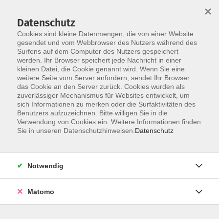
×
Datenschutz
Cookies sind kleine Datenmengen, die von einer Website
gesendet und vom Webbrowser des Nutzers während des
Surfens auf dem Computer des Nutzers gespeichert
Skip to main content
werden. Ihr Browser speichert jede Nachricht in einer
kleinen Datei, die Cookie genannt wird. Wenn Sie eine
weitere Seite vom Server anfordern, sendet Ihr Browser
das Cookie an den Server zurück. Cookies wurden als
zuverlässiger Mechanismus für Websites entwickelt, um
EDV - IT & Multimedia
sich Informationen zu merken oder die Surfaktivitäten des
Benutzers aufzuzeichnen. Bitte willigen Sie in die
Verwendung von Cookies ein. Weitere Informationen finden
Sie in unseren Datenschutzhinweisen.
Datenschutz
71 Kurse
Notwendig
zurück zu Beruf & EDV
Matomo
Info & Anmeldung: