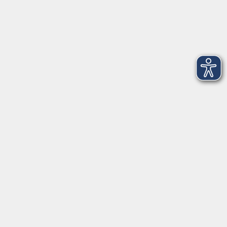
Startseite
Aktuelles
Informationen
Über uns
Login
(neu) für Dozentinnen und Dozenten
Login
(alt) für Dozentinnen und Dozenten
Login
bgm-cloud