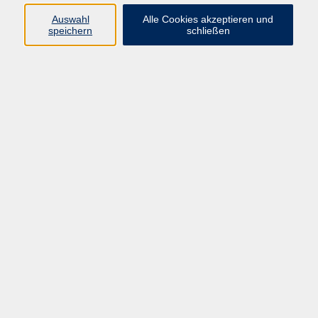
Erding
Auswahl
Alle Cookies akzeptieren und
speichern
schließen
Hatha-Yoga
Mo. 21.09.2026 18:05
Erding
Yin-Yoga
Mo. 21.09.2026 19:45
Erding
Hatha-Yoga