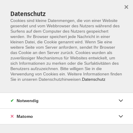
×
Datenschutz
Cookies sind kleine Datenmengen, die von einer Website
gesendet und vom Webbrowser des Nutzers während des
Surfens auf dem Computer des Nutzers gespeichert
Skip to main content
werden. Ihr Browser speichert jede Nachricht in einer
You are here:
kleinen Datei, die Cookie genannt wird. Wenn Sie eine
Über uns
unsere Dozentinnen und Dozenten
weitere Seite vom Server anfordern, sendet Ihr Browser
das Cookie an den Server zurück. Cookies wurden als
zuverlässiger Mechanismus für Websites entwickelt, um
sich Informationen zu merken oder die Surfaktivitäten des
Benutzers aufzuzeichnen. Bitte willigen Sie in die
Verwendung von Cookies ein. Weitere Informationen finden
Schachtl, Miroslava
Sie in unseren Datenschutzhinweisen.
Datenschutz
Notwendig
Sommerferien - Yoga am Abend
Matomo
Do. 06.08.2026 18:00