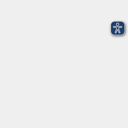
Servicezeiten
allgemein:
Mo-Fr 09:00-12:00 Uhr
Di+Do 14:00-18:00 Uhr
In den Schulferien nur vormittags (Mittwoch
geschlossen)
In den Weihnachtsferien geschlossen
Deutsch/Integration:
Mo-Do 09:00-12:00 Uhr
Mo
+
Do 14:00-18:00 Uhr
In den Schulferien nur vormittags
In den Herbst- und Weihnachtsferien geschlossen