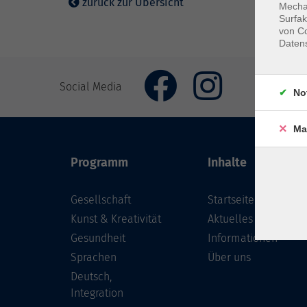
zurück zur Übersicht
Mechan
Surfak
von Co
Daten
Social Media
No
Ma
Programm
Inhalte
Gesellschaft
Startseite
Kunst & Kreativität
Aktuelles
Gesundheit
Informationen
Sprachen
Über uns
Deutsch,
Integration