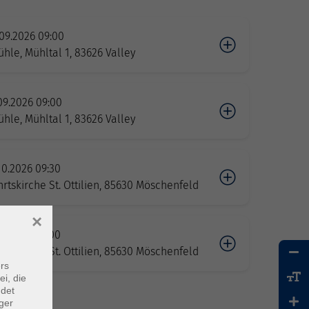
09.2026 09:00
hle, Mühltal 1, 83626 Valley
09.2026 09:00
hle, Mühltal 1, 83626 Valley
10.2026 09:30
rtskirche St. Ottilien, 85630 Möschenfeld
×
01.2027 10:00
rtskirche St. Ottilien, 85630 Möschenfeld
rs
ei, die
ndet
ger