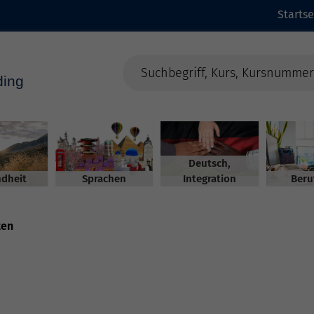
Startse
Deutsch,
dheit
Sprachen
Integration
Beru
ten