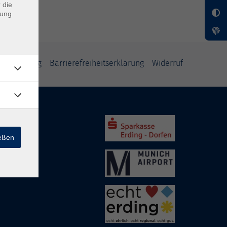
 die
dung
tzerklärung
Barrierefreiheitserklärung
Widerruf
ießen
rding