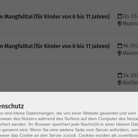
 Mangfalltal (für Kinder von 6 bis 11 Jahren)
Do. 03.
Maxlmü
 Mangfalltal (für Kinder von 6 bis 11 Jahren)
Mi. 09.
Maxlmü
Sa. 03.
Wallfah
So. 24.
enschutz
schenfeld bei Baldham (ab 16 Jahre)
Wallfah
s sind kleine Datenmengen, die von einer Website gesendet und vom
owser des Nutzers während des Surfens auf dem Computer des Nutze
chert werden. Ihr Browser speichert jede Nachricht in einer kleinen Dat
 genannt wird. Wenn Sie eine weitere Seite vom Server anfordern, se
owser das Cookie an den Server zurück. Cookies wurden als zuverlässi