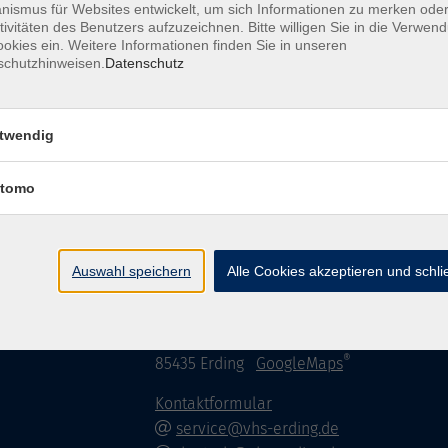
ismus für Websites entwickelt, um sich Informationen zu merken oder
tivitäten des Benutzers aufzuzeichnen. Bitte willigen Sie in die Verwen
okies ein. Weitere Informationen finden Sie in unseren
schutzhinweisen.
Datenschutz
AGB / Widerruf
Impressum
Datenschu
twendig
tomo
Volkshochschule im Lkr. Erding
Auswahl speichern
Alle Cookies akzeptieren und schl
Zweckverband Volkshochschule im Lkr. E
Lethnerstr. 13
®
85435 Erding
GoogleMaps
Kontaktformular
service@vhs-erding.de