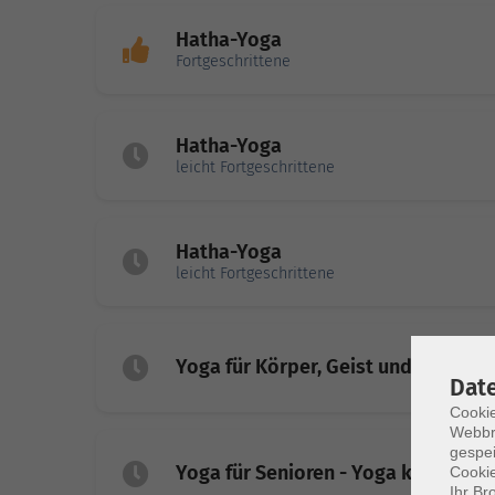
Hatha-Yoga
Fortgeschrittene
Hatha-Yoga
leicht Fortgeschrittene
Hatha-Yoga
leicht Fortgeschrittene
Yoga für Körper, Geist und Seele
Dat
Cookie
Webbr
gespei
Yoga für Senioren - Yoga kennt kein
Cookie
Ihr Br