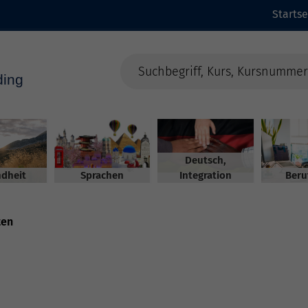
Startse
Deutsch,
dheit
Sprachen
Integration
Beru
ten