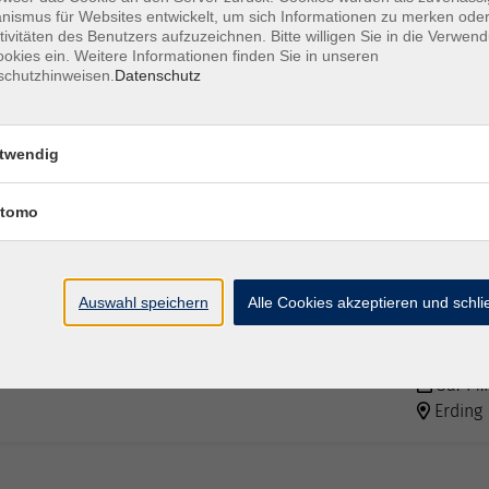
ismus für Websites entwickelt, um sich Informationen zu merken oder
tivitäten des Benutzers aufzuzeichnen. Bitte willigen Sie in die Verwen
okies ein. Weitere Informationen finden Sie in unseren
Do. 24.
schutzhinweisen.
Datenschutz
Erding
twendig
Do. 24.
Erding
tomo
Sa. 10.
Auswahl speichern
Alle Cookies akzeptieren und schl
Erding
Sa. 14.
Erding