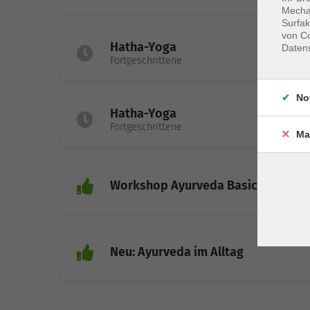
Mechan
Surfak
von Co
Hatha-Yoga
Daten
Fortgeschrittene
No
Hatha-Yoga
Fortgeschrittene
Ma
Workshop Ayurveda Basics
Neu: Ayurveda im Alltag