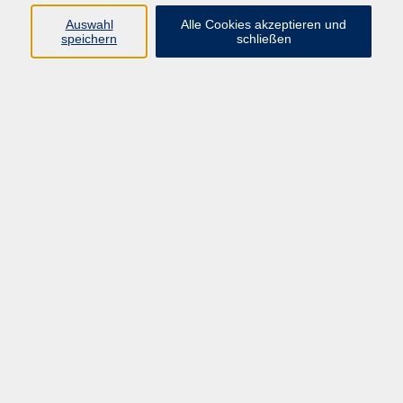
Programm
Auswahl
Alle Cookies akzeptieren und
speichern
schließen
Gesellschaft
Kunst & Kreativität
Gesundheit
Sprachen
Deutsch, Integration
Beruf & IT
Junge vhs
Online
Inhalte
Startseite
Aktuelles