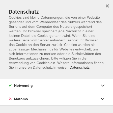
×
Datenschutz
Cookies sind kleine Datenmengen, die von einer Website
gesendet und vom Webbrowser des Nutzers während des
Surfens auf dem Computer des Nutzers gespeichert
Skip to main content
werden. Ihr Browser speichert jede Nachricht in einer
kleinen Datei, die Cookie genannt wird. Wenn Sie eine
weitere Seite vom Server anfordern, sendet Ihr Browser
das Cookie an den Server zurück. Cookies wurden als
Der Kurs konnte nicht gefunden werden.
zuverlässiger Mechanismus für Websites entwickelt, um
sich Informationen zu merken oder die Surfaktivitäten des
Benutzers aufzuzeichnen. Bitte willigen Sie in die
Verwendung von Cookies ein. Weitere Informationen finden
Sie in unseren Datenschutzhinweisen.
Datenschutz
AGB / Widerruf
Impressum
Datenschutzerklärung
Notwendig
Barrierefreiheitserklärung
Matomo
Widerruf